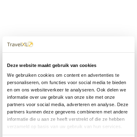
Uw
TravelXL
Reisbureau is altijd
Deze website maakt gebruik van cookies
dichtbij
We gebruiken cookies om content en advertenties te
Met 60+ verkooppunten in Nederland en België staan wij
personaliseren, om functies voor social media te bieden
met onze XL Travelcenters, mobiele reisadviseurs van
en om ons websiteverkeer te analyseren. Ook delen we
TravelXL@Home en deze website altijd voor uw vakantie
klaar.
informatie over uw gebruik van onze site met onze
partners voor social media, adverteren en analyse. Deze
• Ontzorgen van A-Z • Onafhankelijk advies • Maatwerk •
partners kunnen deze gegevens combineren met andere
Bespaar tijd en stress
informatie die u aan ze heeft verstrekt of die ze hebben
verzameld op basis van uw gebruik van hun services.
TravelXL
reisbureau's