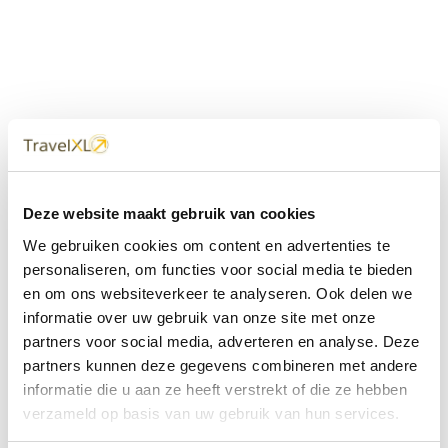
Uw
TravelXL
Reisbureau is altijd
Deze website maakt gebruik van cookies
dichtbij
We gebruiken cookies om content en advertenties te
Met 60+ verkooppunten in Nederland en België staan wij
personaliseren, om functies voor social media te bieden
met onze XL Travelcenters, mobiele reisadviseurs van
en om ons websiteverkeer te analyseren. Ook delen we
TravelXL@Home en deze website altijd voor uw vakantie
klaar.
informatie over uw gebruik van onze site met onze
partners voor social media, adverteren en analyse. Deze
• Ontzorgen van A-Z • Onafhankelijk advies • Maatwerk •
partners kunnen deze gegevens combineren met andere
Bespaar tijd en stress
informatie die u aan ze heeft verstrekt of die ze hebben
verzameld op basis van uw gebruik van hun services.
TravelXL
reisbureau's