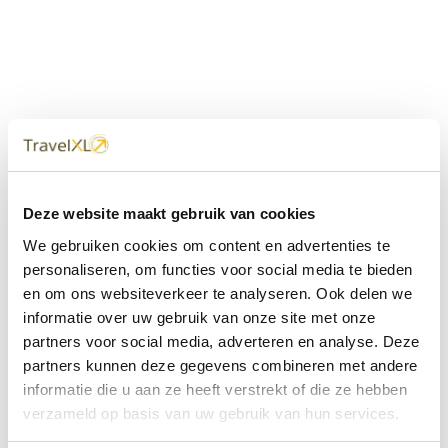
Uw
TravelXL
Reisbureau is altijd
Deze website maakt gebruik van cookies
dichtbij
We gebruiken cookies om content en advertenties te
Met 60+ verkooppunten in Nederland en België staan wij
personaliseren, om functies voor social media te bieden
met onze XL Travelcenters, mobiele reisadviseurs van
en om ons websiteverkeer te analyseren. Ook delen we
TravelXL@Home en deze website altijd voor uw vakantie
klaar.
informatie over uw gebruik van onze site met onze
partners voor social media, adverteren en analyse. Deze
• Ontzorgen van A-Z • Onafhankelijk advies • Maatwerk •
partners kunnen deze gegevens combineren met andere
Bespaar tijd en stress
informatie die u aan ze heeft verstrekt of die ze hebben
verzameld op basis van uw gebruik van hun services.
TravelXL
reisbureau's