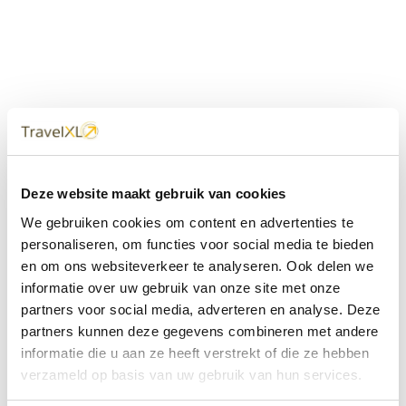
Uw
TravelXL
Reisbureau is altijd
Deze website maakt gebruik van cookies
dichtbij
We gebruiken cookies om content en advertenties te
Met 60+ verkooppunten in Nederland en België staan wij
personaliseren, om functies voor social media te bieden
met onze XL Travelcenters, mobiele reisadviseurs van
en om ons websiteverkeer te analyseren. Ook delen we
TravelXL@Home en deze website altijd voor uw vakantie
klaar.
informatie over uw gebruik van onze site met onze
partners voor social media, adverteren en analyse. Deze
• Ontzorgen van A-Z • Onafhankelijk advies • Maatwerk •
partners kunnen deze gegevens combineren met andere
Bespaar tijd en stress
informatie die u aan ze heeft verstrekt of die ze hebben
verzameld op basis van uw gebruik van hun services.
TravelXL
reisbureau's