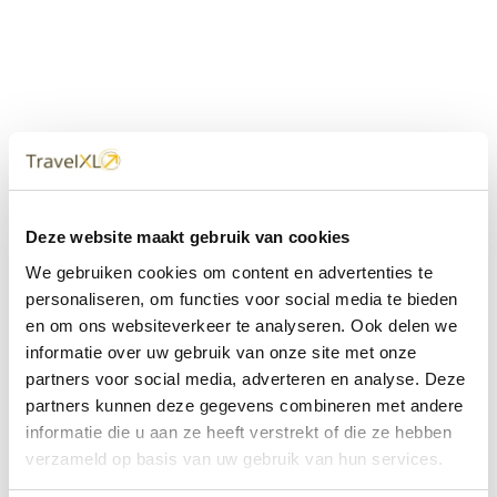
Uw
TravelXL
Reisbureau is altijd
Deze website maakt gebruik van cookies
dichtbij
We gebruiken cookies om content en advertenties te
Met 60+ verkooppunten in Nederland en België staan wij
personaliseren, om functies voor social media te bieden
met onze XL Travelcenters, mobiele reisadviseurs van
en om ons websiteverkeer te analyseren. Ook delen we
TravelXL@Home en deze website altijd voor uw vakantie
klaar.
informatie over uw gebruik van onze site met onze
partners voor social media, adverteren en analyse. Deze
• Ontzorgen van A-Z • Onafhankelijk advies • Maatwerk •
partners kunnen deze gegevens combineren met andere
Bespaar tijd en stress
informatie die u aan ze heeft verstrekt of die ze hebben
verzameld op basis van uw gebruik van hun services.
TravelXL
reisbureau's