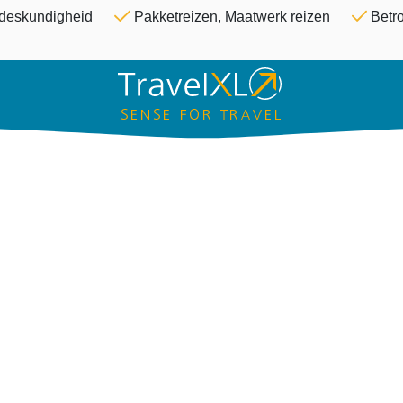
Overslaan en naar de inhoud ga
& deskundigheid
Pakketreizen, Maatwerk reizen
Betro