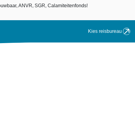
an
uwbaar, ANVR, SGR, Calamiteitenfonds!
Kies reisbureau