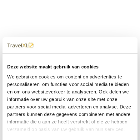
Uw
TravelXL
Reisbureau is altijd
Deze website maakt gebruik van cookies
dichtbij
We gebruiken cookies om content en advertenties te
Met 60+ verkooppunten in Nederland en België staan wij
personaliseren, om functies voor social media te bieden
met onze XL Travelcenters, mobiele reisadviseurs van
en om ons websiteverkeer te analyseren. Ook delen we
TravelXL@Home en deze website altijd voor uw vakantie
klaar.
informatie over uw gebruik van onze site met onze
partners voor social media, adverteren en analyse. Deze
• Ontzorgen van A-Z • Onafhankelijk advies • Maatwerk •
partners kunnen deze gegevens combineren met andere
Bespaar tijd en stress
informatie die u aan ze heeft verstrekt of die ze hebben
verzameld op basis van uw gebruik van hun services.
TravelXL
reisbureau's