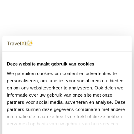
Uw
TravelXL
Reisbureau is altijd
Deze website maakt gebruik van cookies
dichtbij
We gebruiken cookies om content en advertenties te
Met 60+ verkooppunten in Nederland en België staan wij
personaliseren, om functies voor social media te bieden
met onze XL Travelcenters, mobiele reisadviseurs van
en om ons websiteverkeer te analyseren. Ook delen we
TravelXL@Home en deze website altijd voor uw vakantie
klaar.
informatie over uw gebruik van onze site met onze
partners voor social media, adverteren en analyse. Deze
• Ontzorgen van A-Z • Onafhankelijk advies • Maatwerk •
partners kunnen deze gegevens combineren met andere
Bespaar tijd en stress
informatie die u aan ze heeft verstrekt of die ze hebben
verzameld op basis van uw gebruik van hun services.
TravelXL
reisbureau's