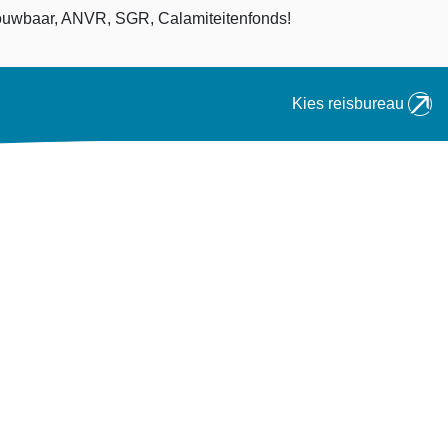
an
uwbaar, ANVR, SGR, Calamiteitenfonds!
Kies reisbureau