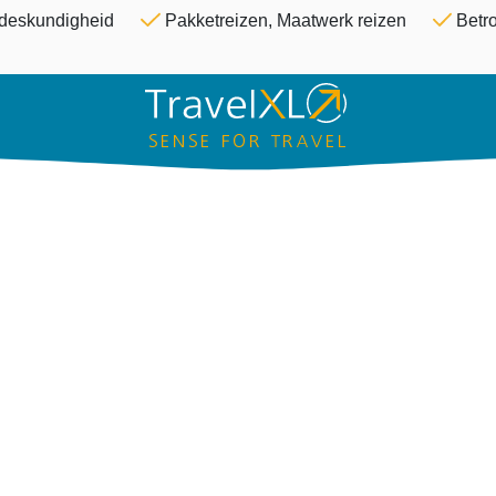
Overslaan en naar de inhoud ga
& deskundigheid
Pakketreizen, Maatwerk reizen
Betro