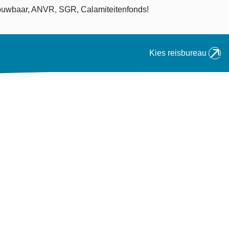
an
uwbaar, ANVR, SGR, Calamiteitenfonds!
Kies reisbureau