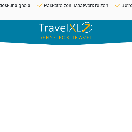
Overslaan en naar de inhoud ga
& deskundigheid
Pakketreizen, Maatwerk reizen
Betro