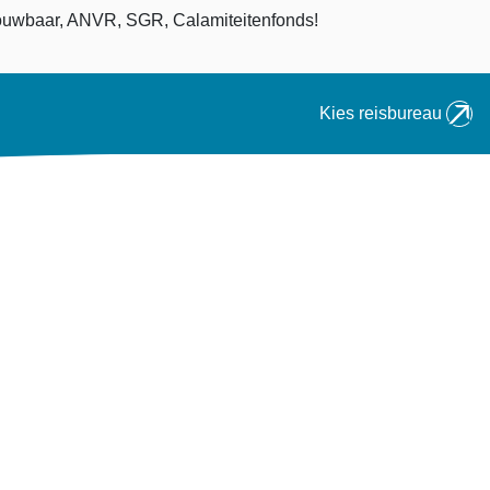
an
uwbaar, ANVR, SGR, Calamiteitenfonds!
Kies reisbureau