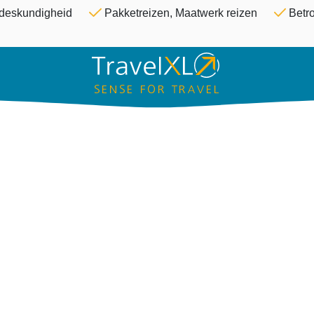
Overslaan en naar de inhoud ga
& deskundigheid
Pakketreizen, Maatwerk reizen
Betro