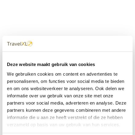
Uw
TravelXL
Reisbureau is altijd
Deze website maakt gebruik van cookies
dichtbij
We gebruiken cookies om content en advertenties te
Met 60+ verkooppunten in Nederland en België staan wij
personaliseren, om functies voor social media te bieden
met onze XL Travelcenters, mobiele reisadviseurs van
en om ons websiteverkeer te analyseren. Ook delen we
TravelXL@Home en deze website altijd voor uw vakantie
klaar.
informatie over uw gebruik van onze site met onze
partners voor social media, adverteren en analyse. Deze
• Ontzorgen van A-Z • Onafhankelijk advies • Maatwerk •
partners kunnen deze gegevens combineren met andere
Bespaar tijd en stress
informatie die u aan ze heeft verstrekt of die ze hebben
verzameld op basis van uw gebruik van hun services.
TravelXL
reisbureau's