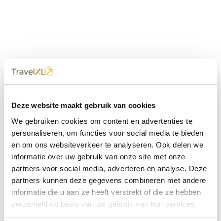
Uw
TravelXL
Reisbureau is altijd
Deze website maakt gebruik van cookies
dichtbij
We gebruiken cookies om content en advertenties te
Met 60+ verkooppunten in Nederland en België staan wij
personaliseren, om functies voor social media te bieden
met onze XL Travelcenters, mobiele reisadviseurs van
en om ons websiteverkeer te analyseren. Ook delen we
TravelXL@Home en deze website altijd voor uw vakantie
klaar.
informatie over uw gebruik van onze site met onze
partners voor social media, adverteren en analyse. Deze
• Ontzorgen van A-Z • Onafhankelijk advies • Maatwerk •
partners kunnen deze gegevens combineren met andere
Bespaar tijd en stress
informatie die u aan ze heeft verstrekt of die ze hebben
verzameld op basis van uw gebruik van hun services.
TravelXL
reisbureau's