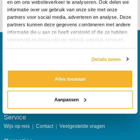
en om ons websiteverkeer te analyseren. Ook delen we
informatie over uw gebruik van onze site met onze
partners voor social media, adverteren en analyse. Deze
partners kunnen deze gegevens combineren met andere
informatie die u aan ze heeft verstrekt of die ze hebben
verzameld op basis van uw gebruik van hun services.
Wilt u als eerste op de hoogte zijn van
aanbiedingen?
Newsletter
Details tonen
Aanmelden nieuwsbrief
Alles toestaan
TravelXL
Algemene reizigersvoorwaarden
Reisinformatie folder
Aanpassen
Vacatures
Inspirations magazine
Links
Service
Wijs op reis
Contact
Veelgestelde vragen