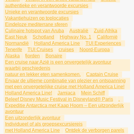
authentieke en verantwoorde excursies
Unieke en verantwoorde excursies
Vakantiehuizen op toplocaties
Eindeloze mediterrane sferen
Culinaire hotspot van Aruba
Australië
Zuid-Afrika
East Neuk
Schotland
Highway No. 1
Californië
Normandië
Holland America Line
TUI Experiences
Tenerife
TUI Cruises
cruises
Noord-Europa
Alaska
fjorden
Bonaire
Een cruise naar Azië is een onvergetelijk avontuur
waarbij geschiedenis
natuur en lekker eten samenkomen.
Captain Cruise
Ervaar de ultieme combinatie van plezier en ontspanning
met een onvergetelijke cruise met Holland America Line!
Holland America Line!
Jamiaca
Mein Schiff
Beleef Disney Music Festival in Disneyland® Paris
.
Expeditie Antarctica met Kaap Hoorn – Een uitzonderlijk
avontuur
Een uitzonderlijk avontuur
Individueel of als groepsexcursiereis
met Holland America Line
Ontdek de verborgen parels