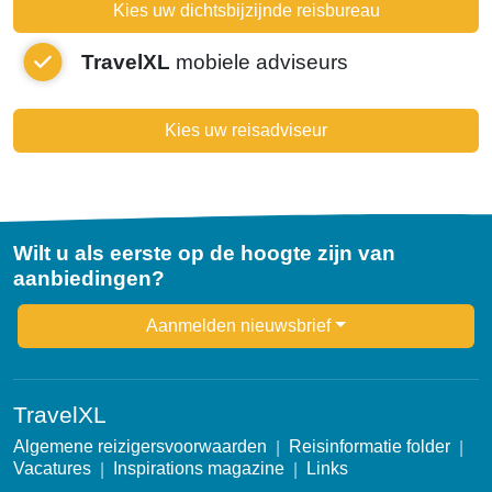
Kies uw dichtsbijzijnde reisbureau
TravelXL
mobiele adviseurs
Kies uw reisadviseur
Wilt u als eerste op de hoogte zijn van
aanbiedingen?
Newsletter
Aanmelden nieuwsbrief
TravelXL
Algemene reizigersvoorwaarden
Reisinformatie folder
Vacatures
Inspirations magazine
Links