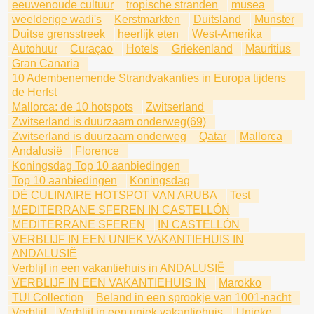
eeuwenoude cultuur
tropische stranden
musea
weelderige wadi's
Kerstmarkten
Duitsland
Munster
Duitse grensstreek
heerlijk eten
West-Amerika
Autohuur
Curaçao
Hotels
Griekenland
Mauritius
Gran Canaria
10 Adembenemende Strandvakanties in Europa tijdens
de Herfst
Mallorca: de 10 hotspots
Zwitserland
Zwitserland is duurzaam onderweg(69)
Zwitserland is duurzaam onderweg
Qatar
Mallorca
Andalusië
Florence
Koningsdag Top 10 aanbiedingen
Top 10 aanbiedingen
Koningsdag
DÉ CULINAIRE HOTSPOT VAN ARUBA
Test
MEDITERRANE SFEREN IN CASTELLÓN
MEDITERRANE SFEREN
IN CASTELLÓN
VERBLIJF IN EEN UNIEK VAKANTIEHUIS IN
ANDALUSIË
Verblijf in een vakantiehuis in ANDALUSIË
VERBLIJF IN EEN VAKANTIEHUIS IN
Marokko
TUI Collection
Beland in een sprookje van 1001-nacht
Verblijf
Verblijf in een uniek vakantiehuis
Unieke