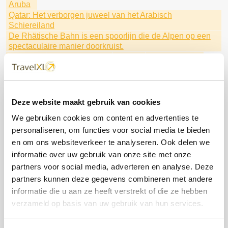
Aruba
Qatar: Het verborgen juweel van het Arabisch
Schiereiland
De Rhätische Bahn is een spoorlijn die de Alpen op een
spectaculaire manier doorkruist.
Oceania
Brussels Airport
Sunair
Tui Excursies
Fly & Cruise Caribbean
de Dominicaanse Republiek
Maak kennis met Seven Seas Prestige
Regen Seven Seas Cruises
Corendon
Barbados
Luxe winterse riviercruises
Deze website maakt gebruik van cookies
Beleef kerst vroeg dit jaar in Disneyland® Paris
We gebruiken cookies om content en advertenties te
met TUI Cruises
Kaapverdië
Buro Scanbrit
personaliseren, om functies voor social media te bieden
Litouwen
HAL
Bijzondere natuur
FOX Reizen
lalala
fox
Ga mee met Fox Reizen
en om ons websiteverkeer te analyseren. Ook delen we
Ontdek Fox Reizen
Scenic & Emerald Cruises
informatie over uw gebruik van onze site met onze
Disneyland® Paris
Het beste aanbod van deze week
partners voor social media, adverteren en analyse. Deze
Profiteer van uitzonderlijke tarieven
de wereld rond
partners kunnen deze gegevens combineren met andere
Hapag Lloyd Cruises
Special Traffic
informatie die u aan ze heeft verstrekt of die ze hebben
Norwegian Cruise Line
Dit zijn je rechten.
Barcelona
verzameld op basis van uw gebruik van hun services.
Stedentrip
Oceania Cruises
Regent Seven Seas
Stedentrip Marrakesh
Japan