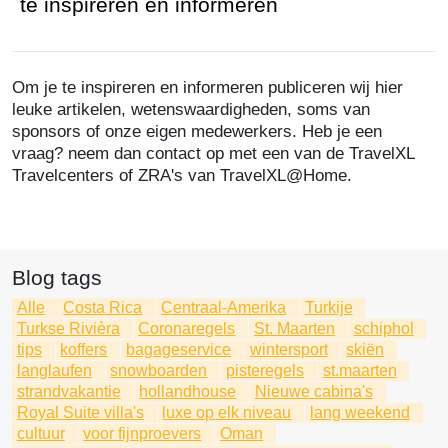
te inspireren en informeren
Om je te inspireren en informeren publiceren wij hier
leuke artikelen, wetenswaardigheden, soms van
sponsors of onze eigen medewerkers. Heb je een
vraag? neem dan contact op met een van de TravelXL
Travelcenters of ZRA's van TravelXL@Home.
Blog tags
Alle
Costa Rica
Centraal-Amerika
Turkije
Turkse Rivièra
Coronaregels
St. Maarten
schiphol
tips
koffers
bagageservice
wintersport
skiën
langlaufen
snowboarden
pisteregels
st.maarten
strandvakantie
hollandhouse
Nieuwe cabina's
Royal Suite villa's
luxe op elk niveau
lang weekend
cultuur
voor fijnproevers
Oman