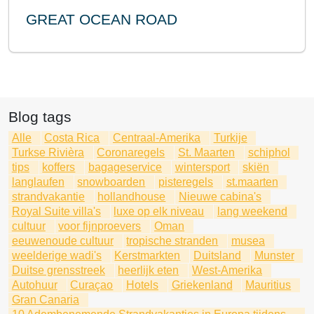
GREAT OCEAN ROAD
Blog tags
Alle
Costa Rica
Centraal-Amerika
Turkije
Turkse Rivièra
Coronaregels
St. Maarten
schiphol
tips
koffers
bagageservice
wintersport
skiën
langlaufen
snowboarden
pisteregels
st.maarten
strandvakantie
hollandhouse
Nieuwe cabina's
Royal Suite villa's
luxe op elk niveau
lang weekend
cultuur
voor fijnproevers
Oman
eeuwenoude cultuur
tropische stranden
musea
weelderige wadi's
Kerstmarkten
Duitsland
Munster
Duitse grensstreek
heerlijk eten
West-Amerika
Autohuur
Curaçao
Hotels
Griekenland
Mauritius
Gran Canaria