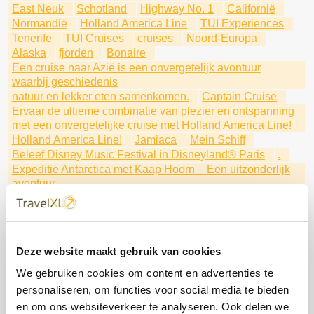
East Neuk
Schotland
Highway No. 1
Californië
Normandië
Holland America Line
TUI Experiences
Tenerife
TUI Cruises
cruises
Noord-Europa
Alaska
fjorden
Bonaire
Een cruise naar Azië is een onvergetelijk avontuur
waarbij geschiedenis
natuur en lekker eten samenkomen.
Captain Cruise
Ervaar de ultieme combinatie van plezier en ontspanning
met een onvergetelijke cruise met Holland America Line!
Holland America Line!
Jamiaca
Mein Schiff
Beleef Disney Music Festival in Disneyland® Paris
.
Expeditie Antarctica met Kaap Hoorn – Een uitzonderlijk
avontuur
Een uitzonderlijk avontuur
Individueel of als groepsexcursiereis
met Holland America Line
Ontdek de verborgen parels
Aruba
Deze website maakt gebruik van cookies
Qatar: Het verborgen juweel van het Arabisch
Schiereiland
We gebruiken cookies om content en advertenties te
De Rhätische Bahn is een spoorlijn die de Alpen op een
personaliseren, om functies voor social media te bieden
spectaculaire manier doorkruist.
en om ons websiteverkeer te analyseren. Ook delen we