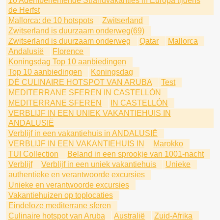
10 Adembenemende Strandvakanties in Europa tijdens
de Herfst
Mallorca: de 10 hotspots
Zwitserland
Zwitserland is duurzaam onderweg(69)
Zwitserland is duurzaam onderweg
Qatar
Mallorca
Andalusië
Florence
Koningsdag Top 10 aanbiedingen
Top 10 aanbiedingen
Koningsdag
DÉ CULINAIRE HOTSPOT VAN ARUBA
Test
MEDITERRANE SFEREN IN CASTELLÓN
MEDITERRANE SFEREN
IN CASTELLÓN
VERBLIJF IN EEN UNIEK VAKANTIEHUIS IN
ANDALUSIË
Verblijf in een vakantiehuis in ANDALUSIË
VERBLIJF IN EEN VAKANTIEHUIS IN
Marokko
TUI Collection
Beland in een sprookje van 1001-nacht
Verblijf
Verblijf in een uniek vakantiehuis
Unieke
authentieke en verantwoorde excursies
Unieke en verantwoorde excursies
Vakantiehuizen op toplocaties
Eindeloze mediterrane sferen
Culinaire hotspot van Aruba
Australië
Zuid-Afrika