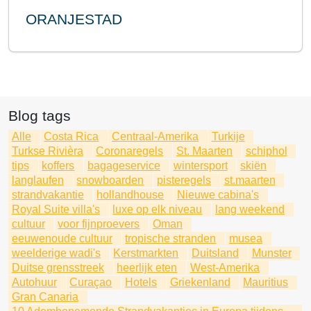
ORANJESTAD
Blog tags
Alle
Costa Rica
Centraal-Amerika
Turkije
Turkse Rivièra
Coronaregels
St. Maarten
schiphol
tips
koffers
bagageservice
wintersport
skiën
langlaufen
snowboarden
pisteregels
st.maarten
strandvakantie
hollandhouse
Nieuwe cabina's
Royal Suite villa's
luxe op elk niveau
lang weekend
cultuur
voor fijnproevers
Oman
eeuwenoude cultuur
tropische stranden
musea
weelderige wadi's
Kerstmarkten
Duitsland
Munster
Duitse grensstreek
heerlijk eten
West-Amerika
Autohuur
Curaçao
Hotels
Griekenland
Mauritius
Gran Canaria