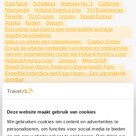
East Neuk
Schotland
Highway No. 1
Californië
Normandië
Holland America Line
TUI Experiences
Tenerife
TUI Cruises
cruises
Noord-Europa
Alaska
fjorden
Bonaire
Een cruise naar Azië is een onvergetelijk avontuur
waarbij geschiedenis
natuur en lekker eten samenkomen.
Captain Cruise
Ervaar de ultieme combinatie van plezier en ontspanning
met een onvergetelijke cruise met Holland America Line!
Holland America Line!
Jamiaca
Mein Schiff
Beleef Disney Music Festival in Disneyland® Paris
.
Expeditie Antarctica met Kaap Hoorn – Een uitzonderlijk
avontuur
Een uitzonderlijk avontuur
Individueel of als groepsexcursiereis
met Holland America Line
Ontdek de verborgen parels
Aruba
Qatar: Het verborgen juweel van het Arabisch
Deze website maakt gebruik van cookies
Schiereiland
We gebruiken cookies om content en advertenties te
De Rhätische Bahn is een spoorlijn die de Alpen op een
personaliseren, om functies voor social media te bieden
spectaculaire manier doorkruist.