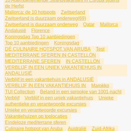
10 Adembenemende Strandvakanties in Europa tijdens
de Herfst
Mallorca: de 10 hotspots
Zwitserland
Zwitserland is duurzaam onderweg(69)
Zwitserland is duurzaam onderweg
Qatar
Mallorca
Andalusië
Florence
Koningsdag Top 10 aanbiedingen
Top 10 aanbiedingen
Koningsdag
DÉ CULINAIRE HOTSPOT VAN ARUBA
Test
MEDITERRANE SFEREN IN CASTELLÓN
MEDITERRANE SFEREN
IN CASTELLÓN
VERBLIJF IN EEN UNIEK VAKANTIEHUIS IN
ANDALUSIË
Verblijf in een vakantiehuis in ANDALUSIË
VERBLIJF IN EEN VAKANTIEHUIS IN
Marokko
TUI Collection
Beland in een sprookje van 1001-nacht
Verblijf
Verblijf in een uniek vakantiehuis
Unieke
authentieke en verantwoorde excursies
Unieke en verantwoorde excursies
Vakantiehuizen op toplocaties
Eindeloze mediterrane sferen
Culinaire hotspot van Aruba
Australië
Zuid-Afrika