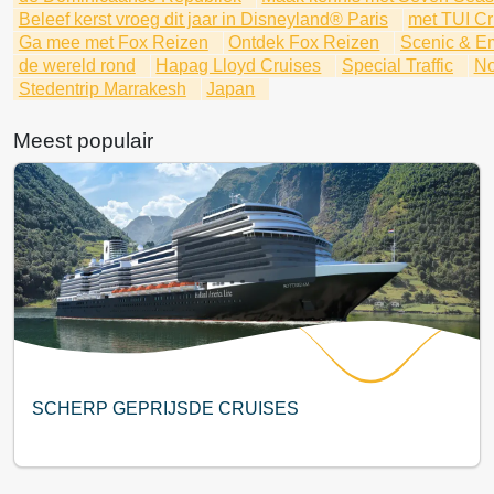
Beleef kerst vroeg dit jaar in Disneyland® Paris
met TUI Cr
Ga mee met Fox Reizen
Ontdek Fox Reizen
Scenic & E
de wereld rond
Hapag Lloyd Cruises
Special Traffic
No
Stedentrip Marrakesh
Japan
Meest populair
SCHERP GEPRIJSDE CRUISES