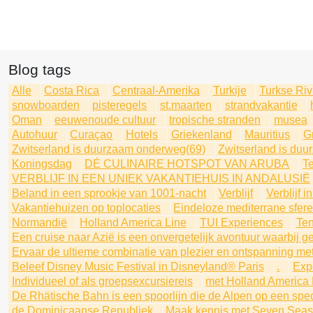
Blog tags
Alle
Costa Rica
Centraal-Amerika
Turkije
Turkse Riv
snowboarden
pisteregels
st.maarten
strandvakantie
Oman
eeuwenoude cultuur
tropische stranden
musea
Autohuur
Curaçao
Hotels
Griekenland
Mauritius
G
Zwitserland is duurzaam onderweg(69)
Zwitserland is du
Koningsdag
DÉ CULINAIRE HOTSPOT VAN ARUBA
Te
VERBLIJF IN EEN UNIEK VAKANTIEHUIS IN ANDALUSIË
Beland in een sprookje van 1001-nacht
Verblijf
Verblijf 
Vakantiehuizen op toplocaties
Eindeloze mediterrane sfer
Normandië
Holland America Line
TUI Experiences
Ten
Een cruise naar Azië is een onvergetelijk avontuur waarbij g
Ervaar de ultieme combinatie van plezier en ontspanning met
Beleef Disney Music Festival in Disneyland® Paris
.
Expe
Individueel of als groepsexcursiereis
met Holland America 
De Rhätische Bahn is een spoorlijn die de Alpen op een spec
de Dominicaanse Republiek
Maak kennis met Seven Seas