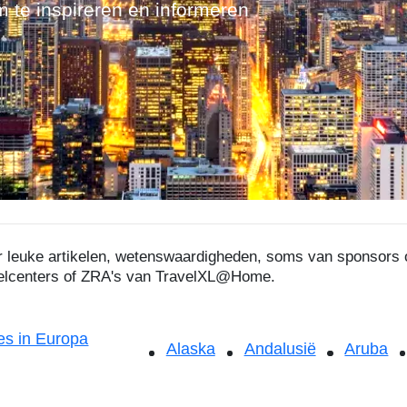
m te inspireren en informeren
ier leuke artikelen, wetenswaardigheden, soms van sponsor
velcenters of ZRA's van TravelXL@Home.
s in Europa
Alaska
Andalusië
Aruba