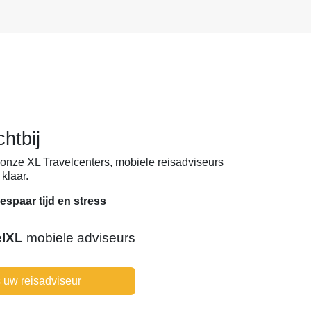
chtbij
onze XL Travelcenters, mobiele reisadviseurs
klaar.
espaar tijd en stress
elXL
mobiele adviseurs
 uw reisadviseur