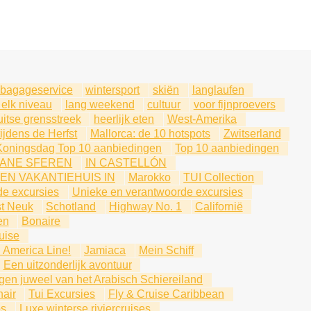
bagageservice
wintersport
skiën
langlaufen
 elk niveau
lang weekend
cultuur
voor fijnproevers
itse grensstreek
heerlijk eten
West-Amerika
jdens de Herfst
Mallorca: de 10 hotspots
Zwitserland
Koningsdag Top 10 aanbiedingen
Top 10 aanbiedingen
ANE SFEREN
IN CASTELLÓN
EEN VAKANTIEHUIS IN
Marokko
TUI Collection
de excursies
Unieke en verantwoorde excursies
t Neuk
Schotland
Highway No. 1
Californië
en
Bonaire
uise
 America Line!
Jamiaca
Mein Schiff
Een uitzonderlijk avontuur
rgen juweel van het Arabisch Schiereiland
air
Tui Excursies
Fly & Cruise Caribbean
os
Luxe winterse riviercruises