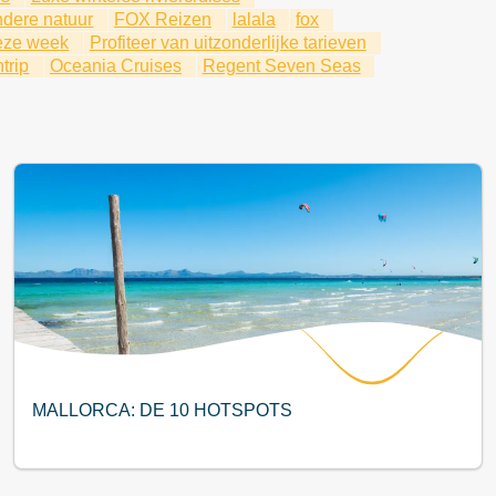
ndere natuur
FOX Reizen
lalala
fox
eze week
Profiteer van uitzonderlijke tarieven
trip
Oceania Cruises
Regent Seven Seas
MALLORCA: DE 10 HOTSPOTS