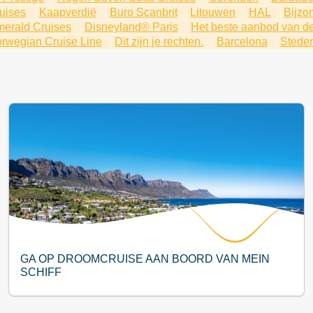
uises
Kaapverdië
Buro Scanbrit
Litouwen
HAL
Bijzo
merald Cruises
Disneyland® Paris
Het beste aanbod van d
rwegian Cruise Line
Dit zijn je rechten.
Barcelona
Steden
GA OP DROOMCRUISE AAN BOORD VAN MEIN
SCHIFF