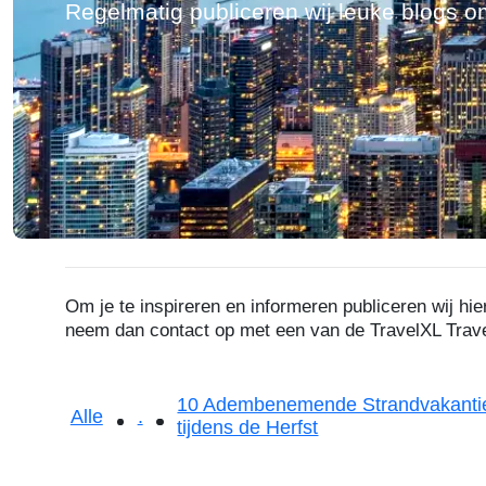
Regelmatig publiceren wij leuke blogs o
Om je te inspireren en informeren publiceren wij h
neem dan contact op met een van de TravelXL Tra
10 Adembenemende Strandvakantie
Alle
.
tijdens de Herfst