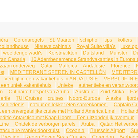
ièra
Coronaregels
St. Maarten
schiphol
tips
koffers
hollandhouse
Nieuwe cabina's
Royal Suite villa's
luxe op
weelderige wadi's
Kerstmarkten
Duitsland
Munster
Du
ran Canaria
10 Adembenemende Strandvakanties in Europa ti
urzaam onderweg
Qatar
Mallorca
Andalusië
Florence
st
MEDITERRANE SFEREN IN CASTELLÓN
MEDITERR
Verblijf in een vakantiehuis in ANDALUSIË
VERBLIJF IN 
in een uniek vakantiehuis
Unieke
authentieke en verantwoor
en
Culinaire hotspot van Aruba
Australië
Zuid-Afrika
Eas
erife
TUI Cruises
cruises
Noord-Europa
Alaska
fjord
eschiedenis
natuur en lekker eten samenkomen.
Captain Cr
 een onvergetelijke cruise met Holland America Line!
Holland
ditie Antarctica met Kaap Hoorn – Een uitzonderlijk avontuur
Line
Ontdek de verborgen parels
Aruba
Qatar: Het verbo
taculaire manier doorkruist.
Oceania
Brussels Airport
Sun
 Prestige
Regen Seven Seas Cruises
Corendon
Barbad