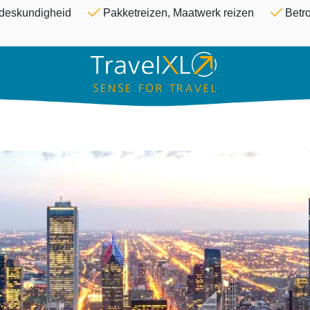
Overslaan en naar de inhoud ga
& deskundigheid
Pakketreizen, Maatwerk reizen
Betro