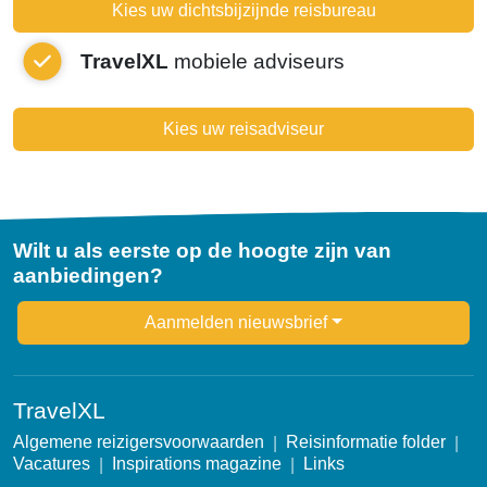
Kies uw dichtsbijzijnde reisbureau
TravelXL
mobiele adviseurs
Kies uw reisadviseur
Wilt u als eerste op de hoogte zijn van
aanbiedingen?
Newsletter
Aanmelden nieuwsbrief
TravelXL
Algemene reizigersvoorwaarden
Reisinformatie folder
Vacatures
Inspirations magazine
Links