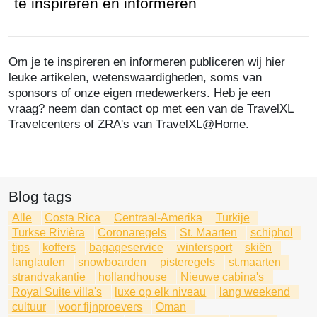
te inspireren en informeren
Om je te inspireren en informeren publiceren wij hier
leuke artikelen, wetenswaardigheden, soms van
sponsors of onze eigen medewerkers. Heb je een
vraag? neem dan contact op met een van de TravelXL
Travelcenters of ZRA's van TravelXL@Home.
Blog tags
Alle
Costa Rica
Centraal-Amerika
Turkije
Turkse Rivièra
Coronaregels
St. Maarten
schiphol
tips
koffers
bagageservice
wintersport
skiën
langlaufen
snowboarden
pisteregels
st.maarten
strandvakantie
hollandhouse
Nieuwe cabina's
Royal Suite villa's
luxe op elk niveau
lang weekend
cultuur
voor fijnproevers
Oman