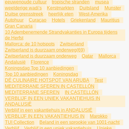
eeuwenoude cultuur
tropische stranden
musea
weelderige wadi's
Kerstmarkten
Duitsland
Munster
Duitse grensstreek
heerlijk eten
West-Amerika
Autohuur
Curaçao
Hotels
Griekenland
Mauritius
Gran Canaria
10 Adembenemende Strandvakanties in Europa tijdens
de Herfst
Mallorca: de 10 hotspots
Zwitserland
Zwitserland is duurzaam onderweg(69)
Zwitserland is duurzaam onderweg
Qatar
Mallorca
Andalusië
Florence
Koningsdag Top 10 aanbiedingen
Top 10 aanbiedingen
Koningsdag
DÉ CULINAIRE HOTSPOT VAN ARUBA
Test
MEDITERRANE SFEREN IN CASTELLÓN
MEDITERRANE SFEREN
IN CASTELLÓN
VERBLIJF IN EEN UNIEK VAKANTIEHUIS IN
ANDALUSIË
Verblijf in een vakantiehuis in ANDALUSIË
VERBLIJF IN EEN VAKANTIEHUIS IN
Marokko
TUI Collection
Beland in een sprookje van 1001-nacht
Verblijf
Verblijf in een uniek vakantiehuis
Unieke