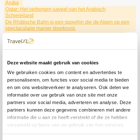
Aruba
Qatar: Het verborgen juweel van het Arabisch
Schiereiland
De Rhätische Bahn is een spoorlijn die de Alpen op een
spectaculaire manier doorkruist.
Oceania
Brussels Airport
Sunair
Tui Excursies
Fly & Cruise Caribbean
de Dominicaanse Republiek
Maak kennis met Seven Seas Prestige
Regen Seven Seas Cruises
Corendon
Barbados
Luxe winterse riviercruises
Deze website maakt gebruik van cookies
Beleef kerst vroeg dit jaar in Disneyland® Paris
We gebruiken cookies om content en advertenties te
met TUI Cruises
Kaapverdië
Buro Scanbrit
personaliseren, om functies voor social media te bieden
Litouwen
HAL
Bijzondere natuur
FOX Reizen
lalala
fox
Ga mee met Fox Reizen
en om ons websiteverkeer te analyseren. Ook delen we
Ontdek Fox Reizen
Scenic & Emerald Cruises
informatie over uw gebruik van onze site met onze
Disneyland® Paris
Het beste aanbod van deze week
partners voor social media, adverteren en analyse. Deze
Profiteer van uitzonderlijke tarieven
de wereld rond
partners kunnen deze gegevens combineren met andere
Hapag Lloyd Cruises
Special Traffic
informatie die u aan ze heeft verstrekt of die ze hebben
Norwegian Cruise Line
Dit zijn je rechten.
Barcelona
verzameld op basis van uw gebruik van hun services.
Stedentrip
Oceania Cruises
Regent Seven Seas
Stedentrip Marrakesh
Japan