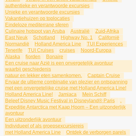
authentieke en verantwoorde excursies
Unieke en verantwoorde excursies
Vakantiehuizen op toplocaties
Eindeloze mediterrane sferen
Culinaire hotspot van Aruba
Australië
Zuid-Afrika
East Neuk
Schotland
Highway No. 1
Californië
Normandië
Holland America Line
TUI Experiences
Tenerife
TUI Cruises
cruises
Noord-Europa
Alaska
fjorden
Bonaire
Een cruise naar Azië is een onvergetelijk avontuur
waarbij geschiedenis
natuur en lekker eten samenkomen.
Captain Cruise
Ervaar de ultieme combinatie van plezier en ontspanning
met een onvergetelijke cruise met Holland America Line!
Holland America Line!
Jamiaca
Mein Schiff
Beleef Disney Music Festival in Disneyland® Paris
.
Expeditie Antarctica met Kaap Hoorn – Een uitzonderlijk
avontuur
Een uitzonderlijk avontuur
Individueel of als groepsexcursiereis
met Holland America Line
Ontdek de verborgen parels