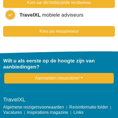
Kies uw dichtsbijzijnde reisbureau
TravelXL
mobiele adviseurs
Kies uw reisadviseur
Wilt u als eerste op de hoogte zijn van
aanbiedingen?
Newsletter
Aanmelden nieuwsbrief
TravelXL
Algemene reizigersvoorwaarden
Reisinformatie folder
Vacatures
Inspirations magazine
Links