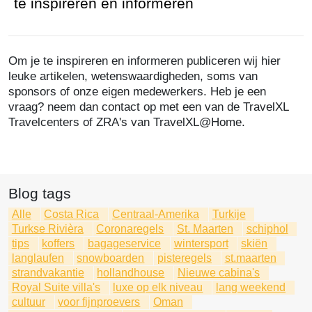
te inspireren en informeren
Om je te inspireren en informeren publiceren wij hier
leuke artikelen, wetenswaardigheden, soms van
sponsors of onze eigen medewerkers. Heb je een
vraag? neem dan contact op met een van de TravelXL
Travelcenters of ZRA's van TravelXL@Home.
Blog tags
Alle
Costa Rica
Centraal-Amerika
Turkije
Turkse Rivièra
Coronaregels
St. Maarten
schiphol
tips
koffers
bagageservice
wintersport
skiën
langlaufen
snowboarden
pisteregels
st.maarten
strandvakantie
hollandhouse
Nieuwe cabina's
Royal Suite villa's
luxe op elk niveau
lang weekend
cultuur
voor fijnproevers
Oman