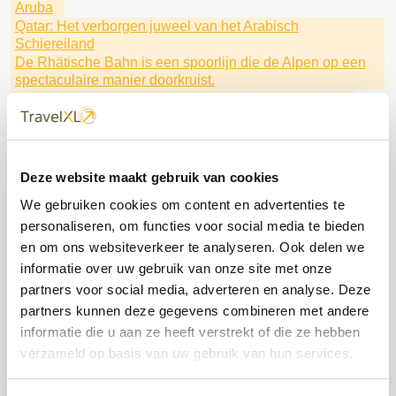
Aruba
Qatar: Het verborgen juweel van het Arabisch
Schiereiland
De Rhätische Bahn is een spoorlijn die de Alpen op een
spectaculaire manier doorkruist.
Oceania
Brussels Airport
Sunair
Tui Excursies
Fly & Cruise Caribbean
de Dominicaanse Republiek
Maak kennis met Seven Seas Prestige
Regen Seven Seas Cruises
Corendon
Barbados
Luxe winterse riviercruises
Deze website maakt gebruik van cookies
Beleef kerst vroeg dit jaar in Disneyland® Paris
We gebruiken cookies om content en advertenties te
met TUI Cruises
Kaapverdië
Buro Scanbrit
personaliseren, om functies voor social media te bieden
Litouwen
HAL
Bijzondere natuur
FOX Reizen
lalala
fox
Ga mee met Fox Reizen
en om ons websiteverkeer te analyseren. Ook delen we
Ontdek Fox Reizen
Scenic & Emerald Cruises
informatie over uw gebruik van onze site met onze
Disneyland® Paris
Het beste aanbod van deze week
partners voor social media, adverteren en analyse. Deze
Profiteer van uitzonderlijke tarieven
de wereld rond
partners kunnen deze gegevens combineren met andere
Hapag Lloyd Cruises
Special Traffic
informatie die u aan ze heeft verstrekt of die ze hebben
Norwegian Cruise Line
Dit zijn je rechten.
Barcelona
verzameld op basis van uw gebruik van hun services.
Stedentrip
Oceania Cruises
Regent Seven Seas
Stedentrip Marrakesh
Japan