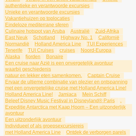
authentieke en verantwoorde excursies
Unieke en verantwoorde excursies
Vakantiehuizen op toplocaties
Eindeloze mediterrane sferen
Culinaire hotspot van Aruba
Australië
Zuid-Afrika
East Neuk
Schotland
Highway No. 1
Californië
Normandië
Holland America Line
TUI Experiences
Tenerife
TUI Cruises
cruises
Noord-Europa
Alaska
fjorden
Bonaire
Een cruise naar Azië is een onvergetelijk avontuur
waarbij geschiedenis
natuur en lekker eten samenkomen.
Captain Cruise
Ervaar de ultieme combinatie van plezier en ontspanning
met een onvergetelijke cruise met Holland America Line!
Holland America Line!
Jamiaca
Mein Schiff
Beleef Disney Music Festival in Disneyland® Paris
.
Expeditie Antarctica met Kaap Hoorn – Een uitzonderlijk
avontuur
Een uitzonderlijk avontuur
Individueel of als groepsexcursiereis
met Holland America Line
Ontdek de verborgen parels