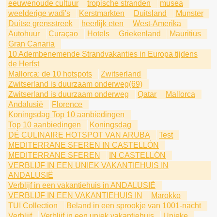
eeuwenoude cultuur
tropische stranden
musea
weelderige wadi's
Kerstmarkten
Duitsland
Munster
Duitse grensstreek
heerlijk eten
West-Amerika
Autohuur
Curaçao
Hotels
Griekenland
Mauritius
Gran Canaria
10 Adembenemende Strandvakanties in Europa tijdens
de Herfst
Mallorca: de 10 hotspots
Zwitserland
Zwitserland is duurzaam onderweg(69)
Zwitserland is duurzaam onderweg
Qatar
Mallorca
Andalusië
Florence
Koningsdag Top 10 aanbiedingen
Top 10 aanbiedingen
Koningsdag
DÉ CULINAIRE HOTSPOT VAN ARUBA
Test
MEDITERRANE SFEREN IN CASTELLÓN
MEDITERRANE SFEREN
IN CASTELLÓN
VERBLIJF IN EEN UNIEK VAKANTIEHUIS IN
ANDALUSIË
Verblijf in een vakantiehuis in ANDALUSIË
VERBLIJF IN EEN VAKANTIEHUIS IN
Marokko
TUI Collection
Beland in een sprookje van 1001-nacht
Verblijf
Verblijf in een uniek vakantiehuis
Unieke