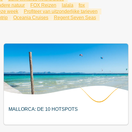
ndere natuur
FOX Reizen
lalala
fox
eze week
Profiteer van uitzonderlijke tarieven
trip
Oceania Cruises
Regent Seven Seas
MALLORCA: DE 10 HOTSPOTS