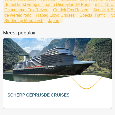
Beleef kerst vroeg dit jaar in Disneyland® Paris
met TUI Cr
Ga mee met Fox Reizen
Ontdek Fox Reizen
Scenic & E
de wereld rond
Hapag Lloyd Cruises
Special Traffic
No
Stedentrip Marrakesh
Japan
Meest populair
SCHERP GEPRIJSDE CRUISES