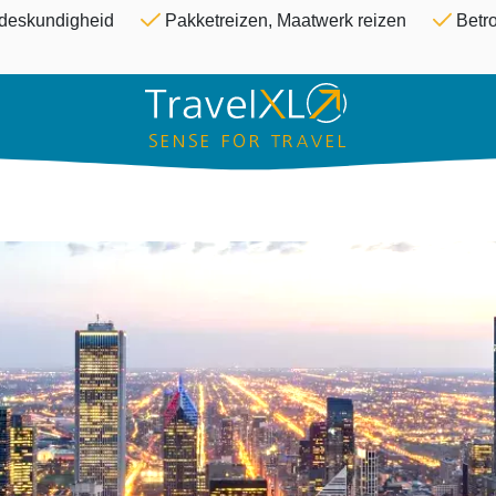
Overslaan en naar de inhoud ga
& deskundigheid
Pakketreizen, Maatwerk reizen
Betro