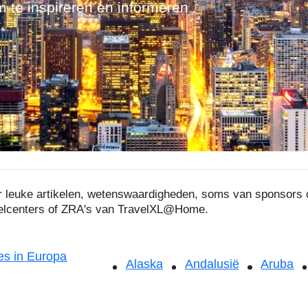
m te inspireren en informeren
ier leuke artikelen, wetenswaardigheden, soms van sponsor
velcenters of ZRA's van TravelXL@Home.
s in Europa
Alaska
Andalusië
Aruba