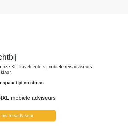
chtbij
onze XL Travelcenters, mobiele reisadviseurs
klaar.
espaar tijd en stress
elXL
mobiele adviseurs
 uw reisadviseur