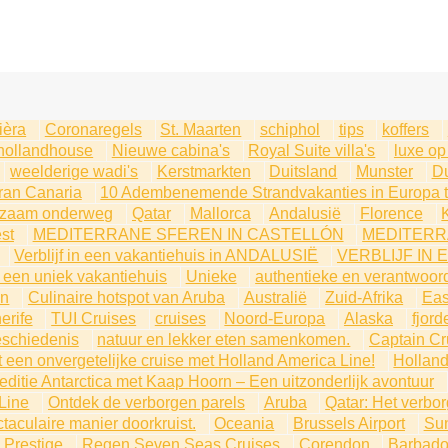
ièra
Coronaregels
St. Maarten
schiphol
tips
koffers
hollandhouse
Nieuwe cabina's
Royal Suite villa's
luxe op
weelderige wadi's
Kerstmarkten
Duitsland
Munster
Du
ran Canaria
10 Adembenemende Strandvakanties in Europa ti
urzaam onderweg
Qatar
Mallorca
Andalusië
Florence
st
MEDITERRANE SFEREN IN CASTELLÓN
MEDITERR
Verblijf in een vakantiehuis in ANDALUSIË
VERBLIJF IN 
in een uniek vakantiehuis
Unieke
authentieke en verantwoor
en
Culinaire hotspot van Aruba
Australië
Zuid-Afrika
Eas
erife
TUI Cruises
cruises
Noord-Europa
Alaska
fjord
eschiedenis
natuur en lekker eten samenkomen.
Captain Cr
 een onvergetelijke cruise met Holland America Line!
Holland
ditie Antarctica met Kaap Hoorn – Een uitzonderlijk avontuur
Line
Ontdek de verborgen parels
Aruba
Qatar: Het verbo
taculaire manier doorkruist.
Oceania
Brussels Airport
Sun
 Prestige
Regen Seven Seas Cruises
Corendon
Barbad