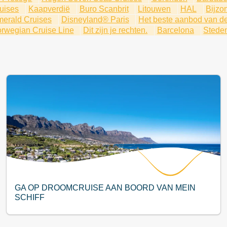
uises
Kaapverdië
Buro Scanbrit
Litouwen
HAL
Bijzo
merald Cruises
Disneyland® Paris
Het beste aanbod van d
rwegian Cruise Line
Dit zijn je rechten.
Barcelona
Steden
GA OP DROOMCRUISE AAN BOORD VAN MEIN
SCHIFF