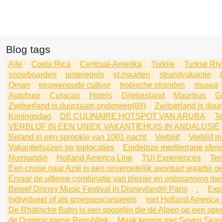
Blog tags
Alle
Costa Rica
Centraal-Amerika
Turkije
Turkse Riv
snowboarden
pisteregels
st.maarten
strandvakantie
Oman
eeuwenoude cultuur
tropische stranden
musea
Autohuur
Curaçao
Hotels
Griekenland
Mauritius
G
Zwitserland is duurzaam onderweg(69)
Zwitserland is du
Koningsdag
DÉ CULINAIRE HOTSPOT VAN ARUBA
Te
VERBLIJF IN EEN UNIEK VAKANTIEHUIS IN ANDALUSIË
Beland in een sprookje van 1001-nacht
Verblijf
Verblijf 
Vakantiehuizen op toplocaties
Eindeloze mediterrane sfer
Normandië
Holland America Line
TUI Experiences
Ten
Een cruise naar Azië is een onvergetelijk avontuur waarbij g
Ervaar de ultieme combinatie van plezier en ontspanning met
Beleef Disney Music Festival in Disneyland® Paris
.
Expe
Individueel of als groepsexcursiereis
met Holland America 
De Rhätische Bahn is een spoorlijn die de Alpen op een spec
de Dominicaanse Republiek
Maak kennis met Seven Seas