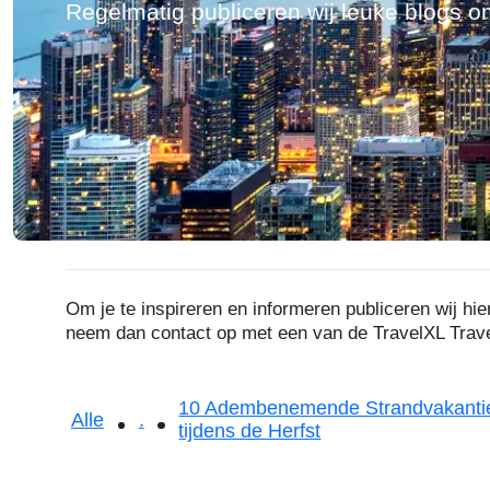
Regelmatig publiceren wij leuke blogs o
Om je te inspireren en informeren publiceren wij h
neem dan contact op met een van de TravelXL Tra
10 Adembenemende Strandvakantie
Alle
.
tijdens de Herfst