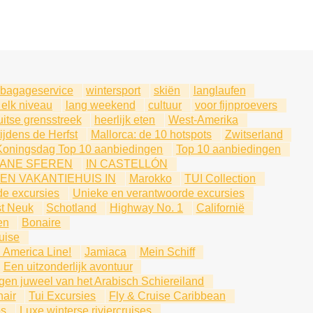
bagageservice
wintersport
skiën
langlaufen
 elk niveau
lang weekend
cultuur
voor fijnproevers
itse grensstreek
heerlijk eten
West-Amerika
jdens de Herfst
Mallorca: de 10 hotspots
Zwitserland
Koningsdag Top 10 aanbiedingen
Top 10 aanbiedingen
ANE SFEREN
IN CASTELLÓN
EEN VAKANTIEHUIS IN
Marokko
TUI Collection
de excursies
Unieke en verantwoorde excursies
t Neuk
Schotland
Highway No. 1
Californië
en
Bonaire
uise
 America Line!
Jamiaca
Mein Schiff
Een uitzonderlijk avontuur
rgen juweel van het Arabisch Schiereiland
air
Tui Excursies
Fly & Cruise Caribbean
os
Luxe winterse riviercruises