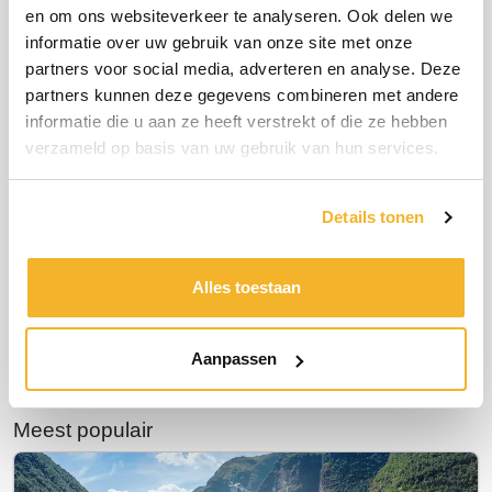
spectaculaire manier doorkruist.
en om ons websiteverkeer te analyseren. Ook delen we
Oceania
Brussels Airport
Sunair
Tui Excursies
informatie over uw gebruik van onze site met onze
Fly & Cruise Caribbean
de Dominicaanse Republiek
partners voor social media, adverteren en analyse. Deze
Maak kennis met Seven Seas Prestige
partners kunnen deze gegevens combineren met andere
Regen Seven Seas Cruises
Corendon
Barbados
informatie die u aan ze heeft verstrekt of die ze hebben
Luxe winterse riviercruises
Beleef kerst vroeg dit jaar in Disneyland® Paris
verzameld op basis van uw gebruik van hun services.
met TUI Cruises
Kaapverdië
Buro Scanbrit
Litouwen
HAL
Bijzondere natuur
FOX Reizen
lalala
fox
Ga mee met Fox Reizen
Details tonen
Ontdek Fox Reizen
Scenic & Emerald Cruises
Disneyland® Paris
Het beste aanbod van deze week
Profiteer van uitzonderlijke tarieven
de wereld rond
Alles toestaan
Hapag Lloyd Cruises
Special Traffic
Norwegian Cruise Line
Dit zijn je rechten.
Barcelona
Stedentrip
Oceania Cruises
Regent Seven Seas
Aanpassen
Stedentrip Marrakesh
Japan
Meest populair