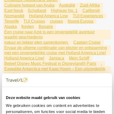
Culinaire hotspot van Aruba
Australië
Zuid-Afrika
East Neuk
Schotland
Highway No. 1
Californië
Normandië
Holland America Line
TUI Experiences
Tenerife
TUI Cruises
cruises
Noord-Europa
Alaska
fjorden
Bonaire
Een cruise naar Azië is een onvergetelijk avontuur
waarbij geschiedenis
natuur en lekker eten samenkomen.
Captain Cruise
Ervaar de ultieme combinatie van plezier en ontspanning
met een onvergetelijke cruise met Holland America Line!
Holland America Line!
Jamiaca
Mein Schiff
Beleef Disney Music Festival in Disneyland® Paris
.
Expeditie Antarctica met Kaap Hoorn – Een uitzonderlijk
avontuur
Een uitzonderlijk avontuur
Individueel of als groepsexcursiereis
met Holland America Line
Ontdek de verborgen parels
Aruba
Deze website maakt gebruik van cookies
Qatar: Het verborgen juweel van het Arabisch
We gebruiken cookies om content en advertenties te
Schiereiland
De Rhätische Bahn is een spoorlijn die de Alpen op een
personaliseren, om functies voor social media te bieden