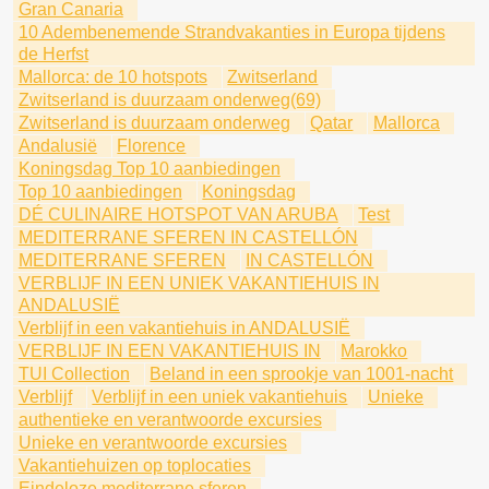
Gran Canaria
10 Adembenemende Strandvakanties in Europa tijdens
de Herfst
Mallorca: de 10 hotspots
Zwitserland
Zwitserland is duurzaam onderweg(69)
Zwitserland is duurzaam onderweg
Qatar
Mallorca
Andalusië
Florence
Koningsdag Top 10 aanbiedingen
Top 10 aanbiedingen
Koningsdag
DÉ CULINAIRE HOTSPOT VAN ARUBA
Test
MEDITERRANE SFEREN IN CASTELLÓN
MEDITERRANE SFEREN
IN CASTELLÓN
VERBLIJF IN EEN UNIEK VAKANTIEHUIS IN
ANDALUSIË
Verblijf in een vakantiehuis in ANDALUSIË
VERBLIJF IN EEN VAKANTIEHUIS IN
Marokko
TUI Collection
Beland in een sprookje van 1001-nacht
Verblijf
Verblijf in een uniek vakantiehuis
Unieke
authentieke en verantwoorde excursies
Unieke en verantwoorde excursies
Vakantiehuizen op toplocaties
Eindeloze mediterrane sferen