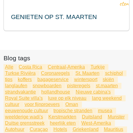
eten
GENIETEN OP ST. MAARTEN
Blog tags
Alle
Costa Rica
Centraal-Amerika
Turkije
Turkse Rivièra
Coronaregels
St. Maarten
schiphol
tips
koffers
bagageservice
wintersport
skiën
langlaufen
snowboarden
pisteregels
st.maarten
strandvakantie
hollandhouse
Nieuwe cabina's
Royal Suite villa's
luxe op elk niveau
lang weekend
cultuur
voor fijnproevers
Oman
eeuwenoude cultuur
tropische stranden
musea
weelderige wadi's
Kerstmarkten
Duitsland
Munster
Duitse grensstreek
heerlijk eten
West-Amerika
Autohuur
Curaçao
Hotels
Griekenland
Mauritius