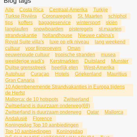
Blog tags
Alle
Costa Rica
Centraal-Amerika
Turkije
Turkse Rivièra
Coronaregels
St. Maarten
schiphol
tips
koffers
bagageservice
wintersport
skiën
langlaufen
snowboarden
pisteregels
st.maarten
strandvakantie
hollandhouse
Nieuwe cabina's
Royal Suite villa's
luxe op elk niveau
lang weekend
cultuur
voor fijnproevers
Oman
eeuwenoude cultuur
tropische stranden
musea
weelderige wadi's
Kerstmarkten
Duitsland
Munster
Duitse grensstreek
heerlijk eten
West-Amerika
Autohuur
Curaçao
Hotels
Griekenland
Mauritius
Gran Canaria
10 Adembenemende Strandvakanties in Europa tijdens
de Herfst
Mallorca: de 10 hotspots
Zwitserland
Zwitserland is duurzaam onderweg(69)
Zwitserland is duurzaam onderweg
Qatar
Mallorca
Andalusië
Florence
Koningsdag Top 10 aanbiedingen
Top 10 aanbiedingen
Koningsdag