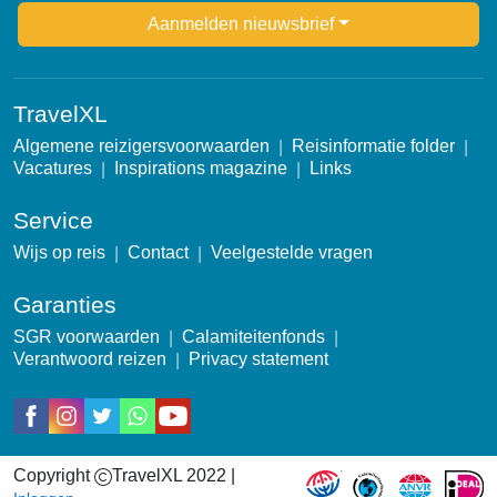
Newsletter
Aanmelden nieuwsbrief
TravelXL
Algemene reizigersvoorwaarden
Reisinformatie folder
Vacatures
Inspirations magazine
Links
Service
Wijs op reis
Contact
Veelgestelde vragen
Garanties
SGR voorwaarden
Calamiteitenfonds
Verantwoord reizen
Privacy statement
Social
Copyright
TravelXL 2022 |
Garantie icons