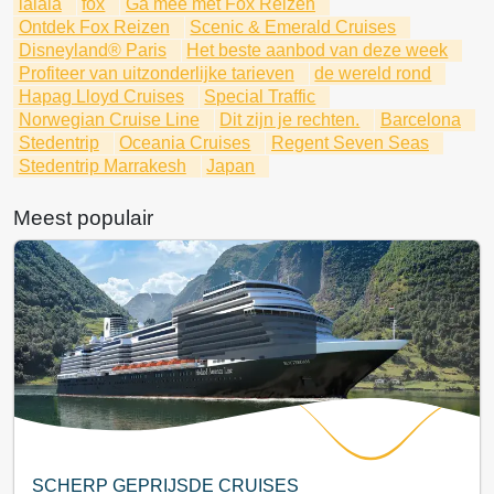
lalala
fox
Ga mee met Fox Reizen
Ontdek Fox Reizen
Scenic & Emerald Cruises
Disneyland® Paris
Het beste aanbod van deze week
Profiteer van uitzonderlijke tarieven
de wereld rond
Hapag Lloyd Cruises
Special Traffic
Norwegian Cruise Line
Dit zijn je rechten.
Barcelona
Stedentrip
Oceania Cruises
Regent Seven Seas
Stedentrip Marrakesh
Japan
Meest populair
SCHERP GEPRIJSDE CRUISES