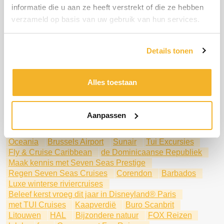
met een onvergetelijke cruise met Holland America Line!
informatie die u aan ze heeft verstrekt of die ze hebben
Holland America Line!
Jamiaca
Mein Schiff
verzameld op basis van uw gebruik van hun services.
Beleef Disney Music Festival in Disneyland® Paris
.
Expeditie Antarctica met Kaap Hoorn – Een uitzonderlijk
avontuur
Details tonen
Een uitzonderlijk avontuur
Individueel of als groepsexcursiereis
met Holland America Line
Ontdek de verborgen parels
Alles toestaan
Aruba
Qatar: Het verborgen juweel van het Arabisch
Schiereiland
Aanpassen
De Rhätische Bahn is een spoorlijn die de Alpen op een
spectaculaire manier doorkruist.
Oceania
Brussels Airport
Sunair
Tui Excursies
Fly & Cruise Caribbean
de Dominicaanse Republiek
Maak kennis met Seven Seas Prestige
Regen Seven Seas Cruises
Corendon
Barbados
Luxe winterse riviercruises
Beleef kerst vroeg dit jaar in Disneyland® Paris
met TUI Cruises
Kaapverdië
Buro Scanbrit
Litouwen
HAL
Bijzondere natuur
FOX Reizen