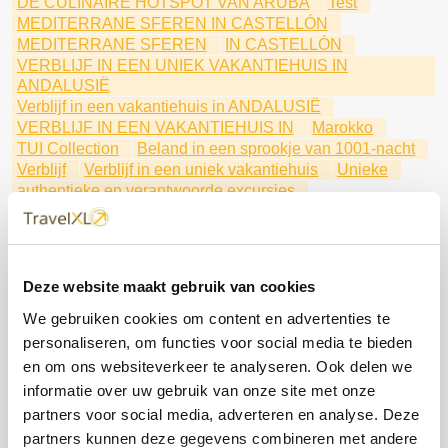
DÉ CULINAIRE HOTSPOT VAN ARUBA
Test
MEDITERRANE SFEREN IN CASTELLÓN
MEDITERRANE SFEREN
IN CASTELLÓN
VERBLIJF IN EEN UNIEK VAKANTIEHUIS IN
ANDALUSIË
Verblijf in een vakantiehuis in ANDALUSIË
VERBLIJF IN EEN VAKANTIEHUIS IN
Marokko
TUI Collection
Beland in een sprookje van 1001-nacht
Verblijf
Verblijf in een uniek vakantiehuis
Unieke
authentieke en verantwoorde excursies
Unieke en verantwoorde excursies
Vakantiehuizen op toplocaties
Eindeloze mediterrane sferen
Culinaire hotspot van Aruba
Australië
Zuid-Afrika
Deze website maakt gebruik van cookies
East Neuk
Schotland
Highway No. 1
Californië
Normandië
Holland America Line
TUI Experiences
We gebruiken cookies om content en advertenties te
Tenerife
TUI Cruises
cruises
Noord-Europa
personaliseren, om functies voor social media te bieden
Alaska
fjorden
Bonaire
en om ons websiteverkeer te analyseren. Ook delen we
Een cruise naar Azië is een onvergetelijk avontuur
informatie over uw gebruik van onze site met onze
waarbij geschiedenis
partners voor social media, adverteren en analyse. Deze
natuur en lekker eten samenkomen.
Captain Cruise
partners kunnen deze gegevens combineren met andere
Ervaar de ultieme combinatie van plezier en ontspanning