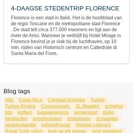
4-DAAGSE STEDENTRIP FLORENCE
Florence is een stad in Italië. Het is de hoofdstad van
de regio Toscane en de metropolitane stad Florence
. De stad telt circa 377.000 inwoners en ligt aan de
rivier de Arno. Wanneer je verblijft bij Hotel Mirage in
Florence bevind je je vlak bij de luchthaven, op 10
min. rijden van Historisch centrum en Cattedrale di
Santa Maria del Fiore.
Blog tags
Alle
Costa Rica
Centraal-Amerika
Turkije
Turkse Rivièra
Coronaregels
St. Maarten
schiphol
tips
koffers
bagageservice
wintersport
skiën
langlaufen
snowboarden
pisteregels
st.maarten
strandvakantie
hollandhouse
Nieuwe cabina's
Royal Suite villa's
luxe op elk niveau
lang weekend