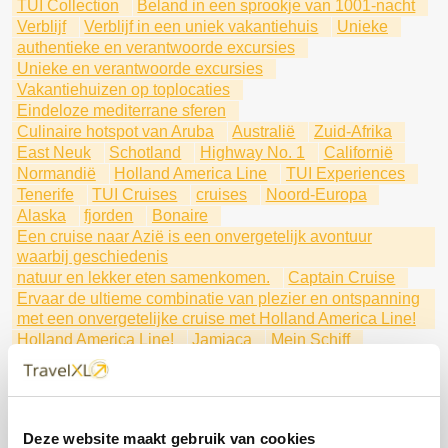
TUI Collection
Beland in een sprookje van 1001-nacht
Verblijf
Verblijf in een uniek vakantiehuis
Unieke
authentieke en verantwoorde excursies
Unieke en verantwoorde excursies
Vakantiehuizen op toplocaties
Eindeloze mediterrane sferen
Culinaire hotspot van Aruba
Australië
Zuid-Afrika
East Neuk
Schotland
Highway No. 1
Californië
Normandië
Holland America Line
TUI Experiences
Tenerife
TUI Cruises
cruises
Noord-Europa
Alaska
fjorden
Bonaire
Een cruise naar Azië is een onvergetelijk avontuur
waarbij geschiedenis
natuur en lekker eten samenkomen.
Captain Cruise
Ervaar de ultieme combinatie van plezier en ontspanning
met een onvergetelijke cruise met Holland America Line!
Holland America Line!
Jamiaca
Mein Schiff
Beleef Disney Music Festival in Disneyland® Paris
.
Expeditie Antarctica met Kaap Hoorn – Een uitzonderlijk
avontuur
Een uitzonderlijk avontuur
Deze website maakt gebruik van cookies
Individueel of als groepsexcursiereis