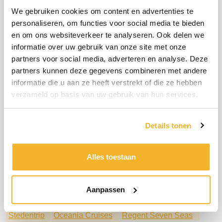
met Holland America Line
Ontdek de verborgen parels
We gebruiken cookies om content en advertenties te
Aruba
personaliseren, om functies voor social media te bieden
Qatar: Het verborgen juweel van het Arabisch
en om ons websiteverkeer te analyseren. Ook delen we
Schiereiland
informatie over uw gebruik van onze site met onze
De Rhätische Bahn is een spoorlijn die de Alpen op een
partners voor social media, adverteren en analyse. Deze
spectaculaire manier doorkruist.
Oceania
Brussels Airport
Sunair
Tui Excursies
partners kunnen deze gegevens combineren met andere
Fly & Cruise Caribbean
de Dominicaanse Republiek
informatie die u aan ze heeft verstrekt of die ze hebben
Maak kennis met Seven Seas Prestige
verzameld op basis van uw gebruik van hun services.
Regen Seven Seas Cruises
Corendon
Barbados
Luxe winterse riviercruises
Beleef kerst vroeg dit jaar in Disneyland® Paris
Details tonen
met TUI Cruises
Kaapverdië
Buro Scanbrit
Litouwen
HAL
Bijzondere natuur
FOX Reizen
lalala
fox
Ga mee met Fox Reizen
Alles toestaan
Ontdek Fox Reizen
Scenic & Emerald Cruises
Disneyland® Paris
Het beste aanbod van deze week
Profiteer van uitzonderlijke tarieven
de wereld rond
Aanpassen
Hapag Lloyd Cruises
Special Traffic
Norwegian Cruise Line
Dit zijn je rechten.
Barcelona
Stedentrip
Oceania Cruises
Regent Seven Seas