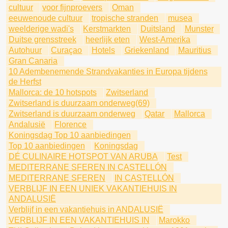
cultuur
voor fijnproevers
Oman
eeuwenoude cultuur
tropische stranden
musea
weelderige wadi's
Kerstmarkten
Duitsland
Munster
Duitse grensstreek
heerlijk eten
West-Amerika
Autohuur
Curaçao
Hotels
Griekenland
Mauritius
Gran Canaria
10 Adembenemende Strandvakanties in Europa tijdens
de Herfst
Mallorca: de 10 hotspots
Zwitserland
Zwitserland is duurzaam onderweg(69)
Zwitserland is duurzaam onderweg
Qatar
Mallorca
Andalusië
Florence
Koningsdag Top 10 aanbiedingen
Top 10 aanbiedingen
Koningsdag
DÉ CULINAIRE HOTSPOT VAN ARUBA
Test
MEDITERRANE SFEREN IN CASTELLÓN
MEDITERRANE SFEREN
IN CASTELLÓN
VERBLIJF IN EEN UNIEK VAKANTIEHUIS IN
ANDALUSIË
Verblijf in een vakantiehuis in ANDALUSIË
VERBLIJF IN EEN VAKANTIEHUIS IN
Marokko