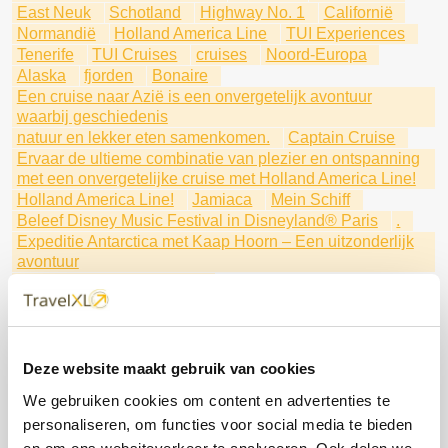
East Neuk
Schotland
Highway No. 1
Californië
Normandië
Holland America Line
TUI Experiences
Tenerife
TUI Cruises
cruises
Noord-Europa
Alaska
fjorden
Bonaire
Een cruise naar Azië is een onvergetelijk avontuur
waarbij geschiedenis
natuur en lekker eten samenkomen.
Captain Cruise
Ervaar de ultieme combinatie van plezier en ontspanning
met een onvergetelijke cruise met Holland America Line!
Holland America Line!
Jamiaca
Mein Schiff
Beleef Disney Music Festival in Disneyland® Paris
.
Expeditie Antarctica met Kaap Hoorn – Een uitzonderlijk
avontuur
Een uitzonderlijk avontuur
Individueel of als groepsexcursiereis
met Holland America Line
Ontdek de verborgen parels
Aruba
Qatar: Het verborgen juweel van het Arabisch
Deze website maakt gebruik van cookies
Schiereiland
We gebruiken cookies om content en advertenties te
De Rhätische Bahn is een spoorlijn die de Alpen op een
personaliseren, om functies voor social media te bieden
spectaculaire manier doorkruist.