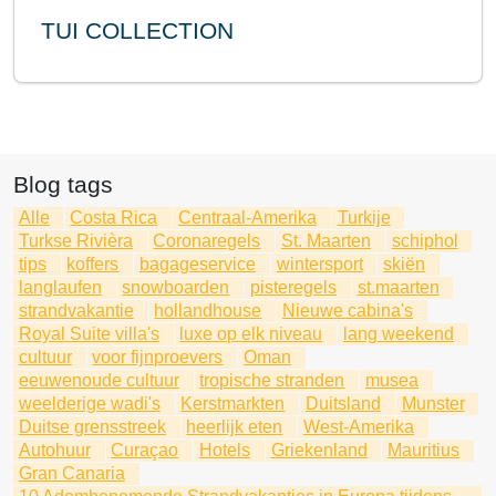
TUI COLLECTION
Blog tags
Alle
Costa Rica
Centraal-Amerika
Turkije
Turkse Rivièra
Coronaregels
St. Maarten
schiphol
tips
koffers
bagageservice
wintersport
skiën
langlaufen
snowboarden
pisteregels
st.maarten
strandvakantie
hollandhouse
Nieuwe cabina's
Royal Suite villa's
luxe op elk niveau
lang weekend
cultuur
voor fijnproevers
Oman
eeuwenoude cultuur
tropische stranden
musea
weelderige wadi's
Kerstmarkten
Duitsland
Munster
Duitse grensstreek
heerlijk eten
West-Amerika
Autohuur
Curaçao
Hotels
Griekenland
Mauritius
Gran Canaria