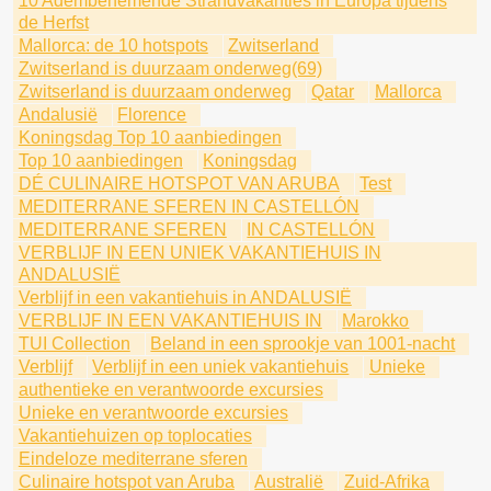
10 Adembenemende Strandvakanties in Europa tijdens
de Herfst
Mallorca: de 10 hotspots
Zwitserland
Zwitserland is duurzaam onderweg(69)
Zwitserland is duurzaam onderweg
Qatar
Mallorca
Andalusië
Florence
Koningsdag Top 10 aanbiedingen
Top 10 aanbiedingen
Koningsdag
DÉ CULINAIRE HOTSPOT VAN ARUBA
Test
MEDITERRANE SFEREN IN CASTELLÓN
MEDITERRANE SFEREN
IN CASTELLÓN
VERBLIJF IN EEN UNIEK VAKANTIEHUIS IN
ANDALUSIË
Verblijf in een vakantiehuis in ANDALUSIË
VERBLIJF IN EEN VAKANTIEHUIS IN
Marokko
TUI Collection
Beland in een sprookje van 1001-nacht
Verblijf
Verblijf in een uniek vakantiehuis
Unieke
authentieke en verantwoorde excursies
Unieke en verantwoorde excursies
Vakantiehuizen op toplocaties
Eindeloze mediterrane sferen
Culinaire hotspot van Aruba
Australië
Zuid-Afrika