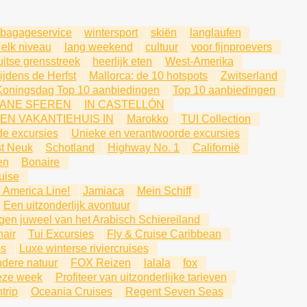
bagageservice
wintersport
skiën
langlaufen
 elk niveau
lang weekend
cultuur
voor fijnproevers
itse grensstreek
heerlijk eten
West-Amerika
jdens de Herfst
Mallorca: de 10 hotspots
Zwitserland
Koningsdag Top 10 aanbiedingen
Top 10 aanbiedingen
ANE SFEREN
IN CASTELLÓN
EEN VAKANTIEHUIS IN
Marokko
TUI Collection
de excursies
Unieke en verantwoorde excursies
t Neuk
Schotland
Highway No. 1
Californië
en
Bonaire
uise
 America Line!
Jamiaca
Mein Schiff
Een uitzonderlijk avontuur
rgen juweel van het Arabisch Schiereiland
air
Tui Excursies
Fly & Cruise Caribbean
os
Luxe winterse riviercruises
ndere natuur
FOX Reizen
lalala
fox
eze week
Profiteer van uitzonderlijke tarieven
trip
Oceania Cruises
Regent Seven Seas