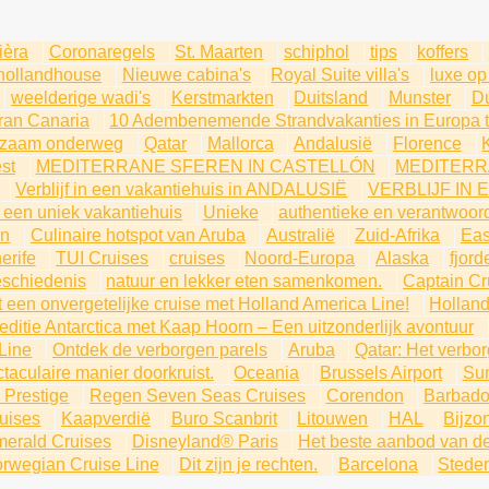
ièra
Coronaregels
St. Maarten
schiphol
tips
koffers
hollandhouse
Nieuwe cabina's
Royal Suite villa's
luxe op
weelderige wadi's
Kerstmarkten
Duitsland
Munster
Du
ran Canaria
10 Adembenemende Strandvakanties in Europa ti
urzaam onderweg
Qatar
Mallorca
Andalusië
Florence
st
MEDITERRANE SFEREN IN CASTELLÓN
MEDITERR
Verblijf in een vakantiehuis in ANDALUSIË
VERBLIJF IN 
in een uniek vakantiehuis
Unieke
authentieke en verantwoor
en
Culinaire hotspot van Aruba
Australië
Zuid-Afrika
Eas
erife
TUI Cruises
cruises
Noord-Europa
Alaska
fjord
eschiedenis
natuur en lekker eten samenkomen.
Captain Cr
 een onvergetelijke cruise met Holland America Line!
Holland
ditie Antarctica met Kaap Hoorn – Een uitzonderlijk avontuur
Line
Ontdek de verborgen parels
Aruba
Qatar: Het verbo
taculaire manier doorkruist.
Oceania
Brussels Airport
Sun
 Prestige
Regen Seven Seas Cruises
Corendon
Barbad
uises
Kaapverdië
Buro Scanbrit
Litouwen
HAL
Bijzo
merald Cruises
Disneyland® Paris
Het beste aanbod van d
rwegian Cruise Line
Dit zijn je rechten.
Barcelona
Steden