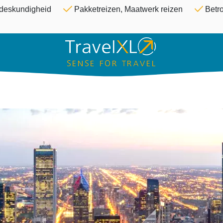
Overslaan en naar de inhoud ga
& deskundigheid
Pakketreizen, Maatwerk reizen
Betro