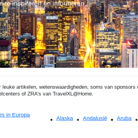
m te inspireren en informeren
ier leuke artikelen, wetenswaardigheden, soms van sponsor
velcenters of ZRA's van TravelXL@Home.
s in Europa
Alaska
Andalusië
Aruba