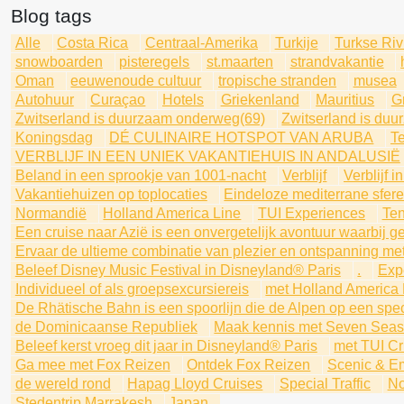
Blog tags
Alle
Costa Rica
Centraal-Amerika
Turkije
Turkse Riv
snowboarden
pisteregels
st.maarten
strandvakantie
Oman
eeuwenoude cultuur
tropische stranden
musea
Autohuur
Curaçao
Hotels
Griekenland
Mauritius
G
Zwitserland is duurzaam onderweg(69)
Zwitserland is du
Koningsdag
DÉ CULINAIRE HOTSPOT VAN ARUBA
Te
VERBLIJF IN EEN UNIEK VAKANTIEHUIS IN ANDALUSIË
Beland in een sprookje van 1001-nacht
Verblijf
Verblijf 
Vakantiehuizen op toplocaties
Eindeloze mediterrane sfer
Normandië
Holland America Line
TUI Experiences
Ten
Een cruise naar Azië is een onvergetelijk avontuur waarbij g
Ervaar de ultieme combinatie van plezier en ontspanning met
Beleef Disney Music Festival in Disneyland® Paris
.
Expe
Individueel of als groepsexcursiereis
met Holland America 
De Rhätische Bahn is een spoorlijn die de Alpen op een spec
de Dominicaanse Republiek
Maak kennis met Seven Seas
Beleef kerst vroeg dit jaar in Disneyland® Paris
met TUI Cr
Ga mee met Fox Reizen
Ontdek Fox Reizen
Scenic & E
de wereld rond
Hapag Lloyd Cruises
Special Traffic
No
Stedentrip Marrakesh
Japan