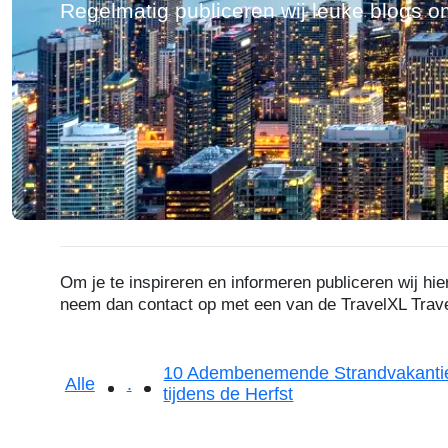
Regelmatig publiceren wij leuke blogs o
Om je te inspireren en informeren publiceren wij h
neem dan contact op met een van de TravelXL Tra
10 Adembenemende Strandvakantie
Alle
.
tijdens de Herfst