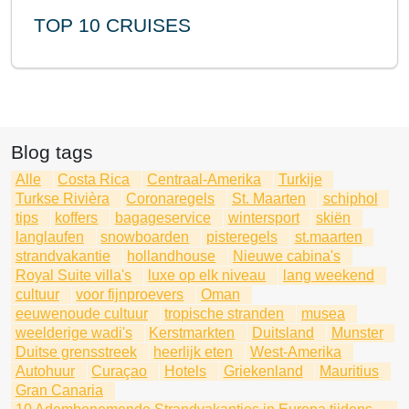
TOP 10 CRUISES
Blog tags
Alle
Costa Rica
Centraal-Amerika
Turkije
Turkse Rivièra
Coronaregels
St. Maarten
schiphol
tips
koffers
bagageservice
wintersport
skiën
langlaufen
snowboarden
pisteregels
st.maarten
strandvakantie
hollandhouse
Nieuwe cabina's
Royal Suite villa's
luxe op elk niveau
lang weekend
cultuur
voor fijnproevers
Oman
eeuwenoude cultuur
tropische stranden
musea
weelderige wadi's
Kerstmarkten
Duitsland
Munster
Duitse grensstreek
heerlijk eten
West-Amerika
Autohuur
Curaçao
Hotels
Griekenland
Mauritius
Gran Canaria