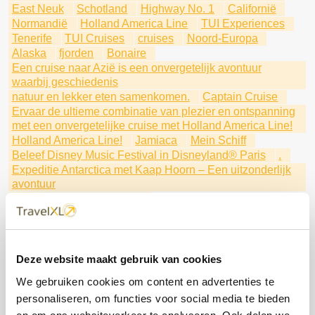
East Neuk
Schotland
Highway No. 1
Californië
Normandië
Holland America Line
TUI Experiences
Tenerife
TUI Cruises
cruises
Noord-Europa
Alaska
fjorden
Bonaire
Een cruise naar Azië is een onvergetelijk avontuur
waarbij geschiedenis
natuur en lekker eten samenkomen.
Captain Cruise
Ervaar de ultieme combinatie van plezier en ontspanning
met een onvergetelijke cruise met Holland America Line!
Holland America Line!
Jamiaca
Mein Schiff
Beleef Disney Music Festival in Disneyland® Paris
.
Expeditie Antarctica met Kaap Hoorn – Een uitzonderlijk
avontuur
Een uitzonderlijk avontuur
Individueel of als groepsexcursiereis
met Holland America Line
Ontdek de verborgen parels
Aruba
Qatar: Het verborgen juweel van het Arabisch
Deze website maakt gebruik van cookies
Schiereiland
We gebruiken cookies om content en advertenties te
De Rhätische Bahn is een spoorlijn die de Alpen op een
personaliseren, om functies voor social media te bieden
spectaculaire manier doorkruist.