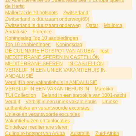
10 Adembenemende Strandvakanties in Europa tijdens
de Herfst
Mallorca: de 10 hotspots
Zwitserland
Zwitserland is duurzaam onderweg(69)
Zwitserland is duurzaam onderweg
Qatar
Mallorca
Andalusië
Florence
Koningsdag Top 10 aanbiedingen
Top 10 aanbiedingen
Koningsdag
DÉ CULINAIRE HOTSPOT VAN ARUBA
Test
MEDITERRANE SFEREN IN CASTELLÓN
MEDITERRANE SFEREN
IN CASTELLÓN
VERBLIJF IN EEN UNIEK VAKANTIEHUIS IN
ANDALUSIË
Verblijf in een vakantiehuis in ANDALUSIË
VERBLIJF IN EEN VAKANTIEHUIS IN
Marokko
TUI Collection
Beland in een sprookje van 1001-nacht
Verblijf
Verblijf in een uniek vakantiehuis
Unieke
authentieke en verantwoorde excursies
Unieke en verantwoorde excursies
Vakantiehuizen op toplocaties
Eindeloze mediterrane sferen
Culinaire hotspot van Aruba
Australië
Zuid-Afrika