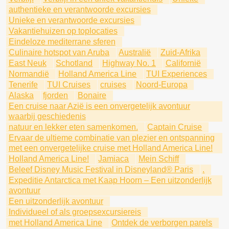
authentieke en verantwoorde excursies
Unieke en verantwoorde excursies
Vakantiehuizen op toplocaties
Eindeloze mediterrane sferen
Culinaire hotspot van Aruba
Australië
Zuid-Afrika
East Neuk
Schotland
Highway No. 1
Californië
Normandië
Holland America Line
TUI Experiences
Tenerife
TUI Cruises
cruises
Noord-Europa
Alaska
fjorden
Bonaire
Een cruise naar Azië is een onvergetelijk avontuur
waarbij geschiedenis
natuur en lekker eten samenkomen.
Captain Cruise
Ervaar de ultieme combinatie van plezier en ontspanning
met een onvergetelijke cruise met Holland America Line!
Holland America Line!
Jamiaca
Mein Schiff
Beleef Disney Music Festival in Disneyland® Paris
.
Expeditie Antarctica met Kaap Hoorn – Een uitzonderlijk
avontuur
Een uitzonderlijk avontuur
Individueel of als groepsexcursiereis
met Holland America Line
Ontdek de verborgen parels