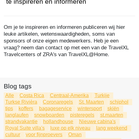
te inspireren en informeren
Om je te inspireren en informeren publiceren wij hier
leuke artikelen, wetenswaardigheden, soms van
sponsors of onze eigen medewerkers. Heb je een
vraag? neem dan contact op met een van de TravelXL
Travelcenters of ZRA's van TravelXL@Home.
Blog tags
Alle
Costa Rica
Centraal-Amerika
Turkije
Turkse Rivièra
Coronaregels
St. Maarten
schiphol
tips
koffers
bagageservice
wintersport
skiën
langlaufen
snowboarden
pisteregels
st.maarten
strandvakantie
hollandhouse
Nieuwe cabina's
Royal Suite villa's
luxe op elk niveau
lang weekend
cultuur
voor fijnproevers
Oman