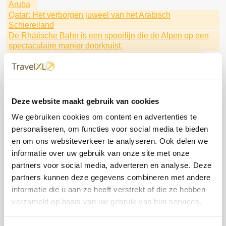
Aruba
Qatar: Het verborgen juweel van het Arabisch
Schiereiland
De Rhätische Bahn is een spoorlijn die de Alpen op een
spectaculaire manier doorkruist.
Oceania
Brussels Airport
Sunair
Tui Excursies
Fly & Cruise Caribbean
de Dominicaanse Republiek
Maak kennis met Seven Seas Prestige
Regen Seven Seas Cruises
Corendon
Barbados
Luxe winterse riviercruises
Deze website maakt gebruik van cookies
Beleef kerst vroeg dit jaar in Disneyland® Paris
We gebruiken cookies om content en advertenties te
met TUI Cruises
Kaapverdië
Buro Scanbrit
personaliseren, om functies voor social media te bieden
Litouwen
HAL
Bijzondere natuur
FOX Reizen
lalala
fox
Ga mee met Fox Reizen
en om ons websiteverkeer te analyseren. Ook delen we
Ontdek Fox Reizen
Scenic & Emerald Cruises
informatie over uw gebruik van onze site met onze
Disneyland® Paris
Het beste aanbod van deze week
partners voor social media, adverteren en analyse. Deze
Profiteer van uitzonderlijke tarieven
de wereld rond
partners kunnen deze gegevens combineren met andere
Hapag Lloyd Cruises
Special Traffic
informatie die u aan ze heeft verstrekt of die ze hebben
Norwegian Cruise Line
Dit zijn je rechten.
Barcelona
verzameld op basis van uw gebruik van hun services.
Stedentrip
Oceania Cruises
Regent Seven Seas
Stedentrip Marrakesh
Japan