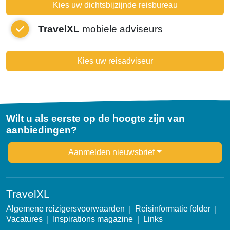
Kies uw dichtsbijzijnde reisbureau
TravelXL
mobiele adviseurs
Kies uw reisadviseur
Wilt u als eerste op de hoogte zijn van
aanbiedingen?
Newsletter
Aanmelden nieuwsbrief
TravelXL
Algemene reizigersvoorwaarden
Reisinformatie folder
Vacatures
Inspirations magazine
Links