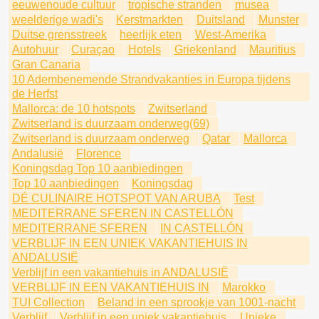
eeuwenoude cultuur
tropische stranden
musea
weelderige wadi's
Kerstmarkten
Duitsland
Munster
Duitse grensstreek
heerlijk eten
West-Amerika
Autohuur
Curaçao
Hotels
Griekenland
Mauritius
Gran Canaria
10 Adembenemende Strandvakanties in Europa tijdens
de Herfst
Mallorca: de 10 hotspots
Zwitserland
Zwitserland is duurzaam onderweg(69)
Zwitserland is duurzaam onderweg
Qatar
Mallorca
Andalusië
Florence
Koningsdag Top 10 aanbiedingen
Top 10 aanbiedingen
Koningsdag
DÉ CULINAIRE HOTSPOT VAN ARUBA
Test
MEDITERRANE SFEREN IN CASTELLÓN
MEDITERRANE SFEREN
IN CASTELLÓN
VERBLIJF IN EEN UNIEK VAKANTIEHUIS IN
ANDALUSIË
Verblijf in een vakantiehuis in ANDALUSIË
VERBLIJF IN EEN VAKANTIEHUIS IN
Marokko
TUI Collection
Beland in een sprookje van 1001-nacht
Verblijf
Verblijf in een uniek vakantiehuis
Unieke