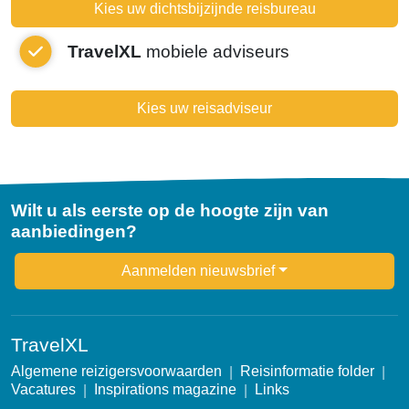
Kies uw dichtsbijzijnde reisbureau
TravelXL
mobiele adviseurs
Kies uw reisadviseur
Wilt u als eerste op de hoogte zijn van
aanbiedingen?
Newsletter
Aanmelden nieuwsbrief
TravelXL
Algemene reizigersvoorwaarden
Reisinformatie folder
Vacatures
Inspirations magazine
Links