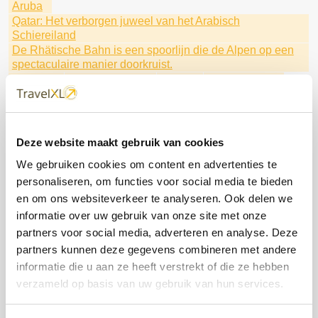
Aruba
Qatar: Het verborgen juweel van het Arabisch
Schiereiland
De Rhätische Bahn is een spoorlijn die de Alpen op een
spectaculaire manier doorkruist.
Oceania
Brussels Airport
Sunair
Tui Excursies
Fly & Cruise Caribbean
de Dominicaanse Republiek
Maak kennis met Seven Seas Prestige
Regen Seven Seas Cruises
Corendon
Barbados
Luxe winterse riviercruises
Deze website maakt gebruik van cookies
Beleef kerst vroeg dit jaar in Disneyland® Paris
We gebruiken cookies om content en advertenties te
met TUI Cruises
Kaapverdië
Buro Scanbrit
personaliseren, om functies voor social media te bieden
Litouwen
HAL
Bijzondere natuur
FOX Reizen
lalala
fox
Ga mee met Fox Reizen
en om ons websiteverkeer te analyseren. Ook delen we
Ontdek Fox Reizen
Scenic & Emerald Cruises
informatie over uw gebruik van onze site met onze
Disneyland® Paris
Het beste aanbod van deze week
partners voor social media, adverteren en analyse. Deze
Profiteer van uitzonderlijke tarieven
de wereld rond
partners kunnen deze gegevens combineren met andere
Hapag Lloyd Cruises
Special Traffic
informatie die u aan ze heeft verstrekt of die ze hebben
Norwegian Cruise Line
Dit zijn je rechten.
Barcelona
verzameld op basis van uw gebruik van hun services.
Stedentrip
Oceania Cruises
Regent Seven Seas
Stedentrip Marrakesh
Japan