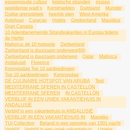
eeuwenoude cultuur
tropische stranden
musea
weelderige wadi's
Kerstmarkten
Duitsland
Munster
Duitse grensstreek
heerlijk eten
West-Amerika
Autohuur
Curaçao
Hotels
Griekenland
Mauritius
Gran Canaria
10 Adembenemende Strandvakanties in Europa tijdens
de Herfst
Mallorca: de 10 hotspots
Zwitserland
Zwitserland is duurzaam onderweg(69)
Zwitserland is duurzaam onderweg
Qatar
Mallorca
Andalusië
Florence
Koningsdag Top 10 aanbiedingen
Top 10 aanbiedingen
Koningsdag
DÉ CULINAIRE HOTSPOT VAN ARUBA
Test
MEDITERRANE SFEREN IN CASTELLÓN
MEDITERRANE SFEREN
IN CASTELLÓN
VERBLIJF IN EEN UNIEK VAKANTIEHUIS IN
ANDALUSIË
Verblijf in een vakantiehuis in ANDALUSIË
VERBLIJF IN EEN VAKANTIEHUIS IN
Marokko
TUI Collection
Beland in een sprookje van 1001-nacht
Verblijf
Verblijf in een uniek vakantiehuis
Unieke