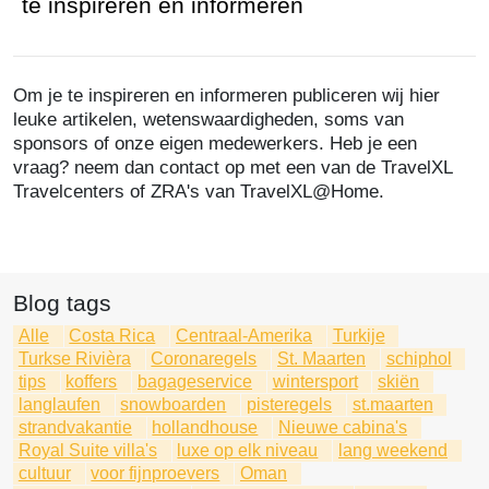
te inspireren en informeren
Om je te inspireren en informeren publiceren wij hier
leuke artikelen, wetenswaardigheden, soms van
sponsors of onze eigen medewerkers. Heb je een
vraag? neem dan contact op met een van de TravelXL
Travelcenters of ZRA's van TravelXL@Home.
Blog tags
Alle
Costa Rica
Centraal-Amerika
Turkije
Turkse Rivièra
Coronaregels
St. Maarten
schiphol
tips
koffers
bagageservice
wintersport
skiën
langlaufen
snowboarden
pisteregels
st.maarten
strandvakantie
hollandhouse
Nieuwe cabina's
Royal Suite villa's
luxe op elk niveau
lang weekend
cultuur
voor fijnproevers
Oman