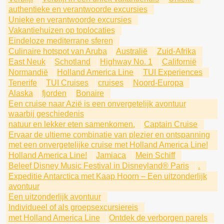
authentieke en verantwoorde excursies
Unieke en verantwoorde excursies
Vakantiehuizen op toplocaties
Eindeloze mediterrane sferen
Culinaire hotspot van Aruba
Australië
Zuid-Afrika
East Neuk
Schotland
Highway No. 1
Californië
Normandië
Holland America Line
TUI Experiences
Tenerife
TUI Cruises
cruises
Noord-Europa
Alaska
fjorden
Bonaire
Een cruise naar Azië is een onvergetelijk avontuur
waarbij geschiedenis
natuur en lekker eten samenkomen.
Captain Cruise
Ervaar de ultieme combinatie van plezier en ontspanning
met een onvergetelijke cruise met Holland America Line!
Holland America Line!
Jamiaca
Mein Schiff
Beleef Disney Music Festival in Disneyland® Paris
.
Expeditie Antarctica met Kaap Hoorn – Een uitzonderlijk
avontuur
Een uitzonderlijk avontuur
Individueel of als groepsexcursiereis
met Holland America Line
Ontdek de verborgen parels